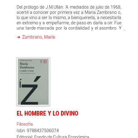
Del prólogo de J.M.Ullán. 'A mediados de julio de 1968,
acerté a conocer por primera vez a Maria Zambrano o,
lo que vino a ser lo mismo, a bienquererla, a necesitarla
en extremo y a empeñarme, de paso en darla a oir. Fue
una tarde marcada por la cordialidad y el asombro. Y
con algo de representación casi desvaida; no sólo
Zambrano, María
ahora, al evocarla, sino desde siempre: ya aquella
misma noche, pues que no se me iba del pensamiento,
y, bien mirado, nada más llegar, mientras todo allí
sucedía con naturalidad no subrayada, sin prisa
alguna, aunque, eso sí, con varios sobresaltos o que a
mí, joven veinteañero, me resultaron tales y hoy
compruebo que se conservan en parecido estado de
consideración.'
EL HOMBRE Y LO DIVINO
Filosofía
Isbn: 9788437506074
Editorial: Fondo de Cultura Económica