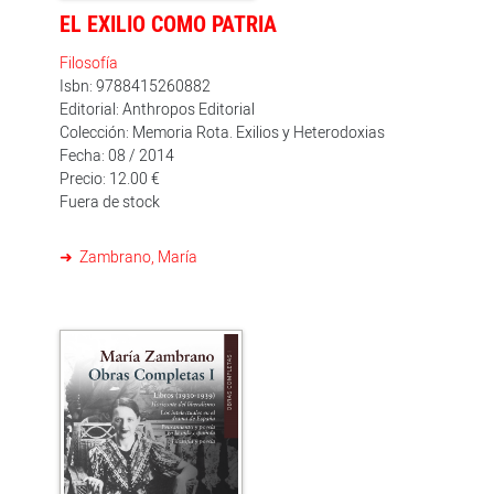
sorprendida tan sólo en algunos claros que se abren en
EL EXILIO COMO PATRIA
la espesura inicial entre cielo y tierra. Y en el remoto
horizonte donde cielo y tierra, ser y vida, vida y muerte
Filosofía
se anegan´.
Isbn: 9788415260882
Editorial: Anthropos Editorial
Colección: Memoria Rota. Exilios y Heterodoxias
Fecha: 08 / 2014
Precio: 12.00 €
Fuera de stock
Zambrano, María