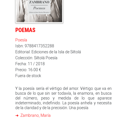
encerraban recuerdos, sino el sentido de lo que eran y
del destino de lo que hacían. Resulta, por tanto,
plenamente justificado el que este legado no se pierda
en el olvido, y que se haya venido acometiendo, desde
diversos ámbitos, la ineludible tarea de publicar los
restos de la memoria epistolar cruzada entre aquellos
POEMAS
poetas, pintores, novelistas e intelectuales, desde fuera
primero, y desde dentro, después, del país que un día se
Poesía
vieron obligados a abandonar.
Isbn: 9788417352288
Editorial: Ediciones de la Isla de Siltolá
Colección: Siltolá Poesía
Fecha: 11 / 2018
Precio: 16.00 €
Fuera de stock
Y la poesía sería el vértigo del amor. Vértigo que va en
busca de lo que sin ser todavía, la enamora, en busca
del número, peso y medida de lo que aparece
indeterminado, indefinido. La poesía anhela y necesita
de la claridad y de la precisión. Una poesía
Zambrano, María