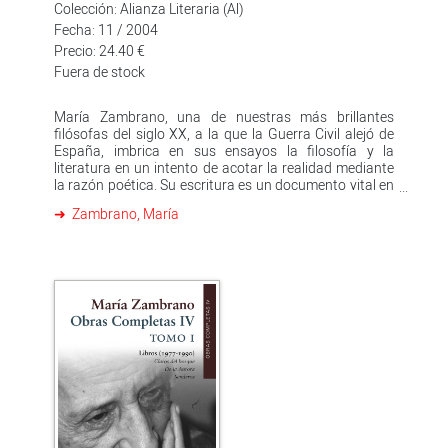
Colección: Alianza Literaria (Al)
Fecha: 11 / 2004
Precio: 24.40 €
Fuera de stock
María Zambrano, una de nuestras más brillantes
filósofas del siglo XX, a la que la Guerra Civil alejó de
España, imbrica en sus ensayos la filosofía y la
literatura en un intento de acotar la realidad mediante
la razón poética. Su escritura es un documento vital en
el que se aúnan el sueño, la esperanza y el misterio, lo
Zambrano, María
sagrado y lo divino, el amor como fuente de creación.
Un estudio del hombre a través de su pensamiento,
&quot; cauce de vida &quot; que sirve para descifrar lo
que se siente. En Hacia un saber sobre el alma, María
Zambrano nos ofrece &quot; la trayectoria, el
nacimiento, de la razón poética, llegado a mí casi a
ciegas, en la penumbra del ser y del no ser, del saber y
no saber &quot; . Recoge, en su germinación, las dos
formas de razón, la mediadora y la poética, que han
guiado su filosofar.