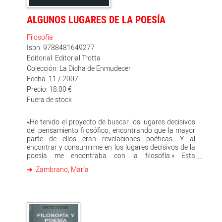
ALGUNOS LUGARES DE LA POESÍA
Filosofía
Isbn: 9788481649277
Editorial: Editorial Trotta
Colección: La Dicha de Enmudecer
Fecha: 11 / 2007
Precio: 18.00 €
Fuera de stock
«He tenido el proyecto de buscar los lugares decisivos
del pensamiento filosófico, encontrando que la mayor
parte de ellos eran revelaciones poéticas. Y al
encontrar y consumirme en los lugares decisivos de la
poesía me encontraba con la filosofía.» Esta
declaración de María Zambrano resume una de las
Zambrano, María
claves que dieron a luz su pensamiento, dedicado a
indagar el trasfondo común de filosofía y poesía, la
escisión y el conflicto entre ambas -signo de la historia
occidental- y el horizonte desde el cual vislumbrar su
reconciliación: la razón poética mediadora. Antes de su
muerte, María Zambrano había planeado reunir en un