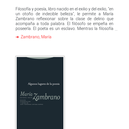
Filosofía y poesía, libro nacido en el exilio y del exilio, "en
un otoño de indecible belleza", le permite a María
Zambrano reflexionar sobre la clase de delirio que
acompaña a toda palabra. El filósofo se empeña en
poseerla. El poeta es un esclavo. Mientras la filosofía
principia con uan pregunta, la poesía se dirige, sin dar
Zambrano, María
explicaciones, a una respuesta. Ambas aspiran a lo
absoluto y se mueven hacia la revelación por vías no
convergentes.