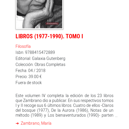
LIBROS (1977-1990). TOMO I
Filosofía
Isbn: 9788415472889
Editorial: Galaxia Gutenberg
Colección: Obras Completas
Fecha: 04 / 2018
Precio: 39.00 €
Fuera de stock
Este volumen IV completa la edición de los 23 libros
que Zambrano dio a publicar. En sus respectivos tomos
I y II recoge sus 6 últimos libros. Cuatro de ellos -Claros
del bosque (1977), De la Aurora (1986), Notas de un
método (1989) y Los bienaventurados (1990)- parten
de un tronco común, crecido entre 1954-1974, que
Zambrano, María
desarrolla la razón poética, y del que se irán