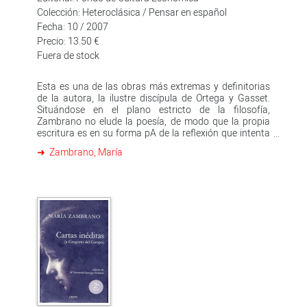
Colección: Heteroclásica / Pensar en español
Fecha: 10 / 2007
Precio: 13.50 €
Fuera de stock
Esta es una de las obras más extremas y definitorias
de la autora, la ilustre discípula de Ortega y Gasset.
Situándose en el plano estricto de la filosofía,
Zambrano no elude la poesía, de modo que la propia
escritura es en su forma pA de la reflexión que intenta
compartir. Lo cotidiano cobra en este libro una
Zambrano, María
dimensión universal, porque toma la vida y la muerte
como cuatro referencias insoslayables del
pensamiento que comienza su viaje, van incorporando
elementos que configuran finalmente nuestra
naturaleza de seres que sueñan, de seres creadores,
por tanto, capaces de modificar el paisaje de una
biografía, pero también el de la Historia, como dice
Zambrano, a partir de una "actitud".