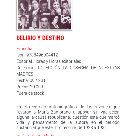
iniciada en la etapa anterior acerca del estoicismo; y en
fin, con toda la red temática sobre el saber del alma
que conlleva Hacia un saber sobre el alma (1950), que
ofrece una mirada unitaria sobre los temas esenciales
de su pensamiento durante aquellos años cuarenta, al
par que muestra sus raíces desde 1933. En estos cinco
libros Zambrano lleva su búsqueda de la razón poética
DELIRIO Y DESTINO
hacia otro horizonte del pensar, conduciendo a la
filosofía hacia su unión con la poesía y la religión, así
Filosofía
como hacia al territorio trágico y místico de su
justificación ante la vida. En éste, como en los demás
Isbn: 9788496004412
volúmenes de estas OOCC, se ha realizado una edición
Editorial: Horas y Horas editoriales
crítica de cada libro, fijando rigurosamente sus textos,
Colección: COLECCIÓN LA COSECHA DE NUESTRAS
y subsanando errores y omisiones de anteriores
MADRES
ediciones; asimismo se ofrece un importante inédito
correspondiente a uno de estos libros.
Fecha: 09 / 2011
Precio: 20.00 €
Fuera de stock
Es el recorrido autobiográfico de las razones que
llevaron a María Zambrano a apoyar sin vacilación
alguna la causa republicana, cuestión esta que marcó
vida y pensamiento de la autora en el periodo
sustancial que este libro recorre, de 1928 a 1931.
Zambrano, María