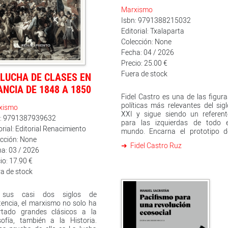
Marxismo
Isbn: 9791388215032
Editorial: Txalaparta
Colección: None
Fecha: 04 / 2026
Precio: 25.00 €
Fuera de stock
 LUCHA DE CLASES EN
ANCIA DE 1848 A 1850
Fidel Castro es una de las figur
políticas más relevantes del sig
xismo
XXI y sigue siendo un referent
n: 9791387939632
para las izquierdas de todo e
orial: Editorial Renacimiento
mundo. Encarna el prototipo d
cción: None
revolucionario: la combinación d
Fidel Castro Ruz
la teoría con la práctica política. 
a: 03 / 2026
asalto fallido al cuartel Moncada
io: 17.90 €
su autodefensa en el juicio, l
a de stock
guerra de guerrillas culminada c
el triunfo de la Revolución, l
victoria en la invasión de Bahía 
sus casi dos siglos de
Cochinos, la rivalidad con Estad
tencia, el marxismo no solo ha
Unidos o su papel como una de la
rtado grandes clásicos a la
voces más representativas de
sofía, también a la Historia.
Tercer Mundo conforman un