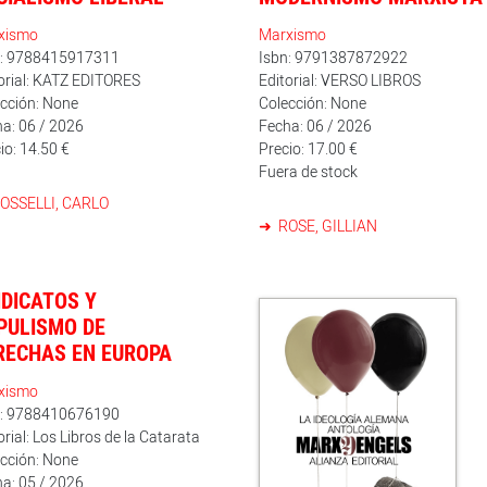
xismo
Marxismo
n: 9788415917311
Isbn: 9791387872922
orial: KATZ EDITORES
Editorial: VERSO LIBROS
cción: None
Colección: None
a: 06 / 2026
Fecha: 06 / 2026
io: 14.50 €
Precio: 17.00 €
Fuera de stock
OSSELLI, CARLO
ROSE, GILLIAN
NDICATOS Y
PULISMO DE
RECHAS EN EUROPA
xismo
n: 9788410676190
orial: Los Libros de la Catarata
cción: None
a: 05 / 2026