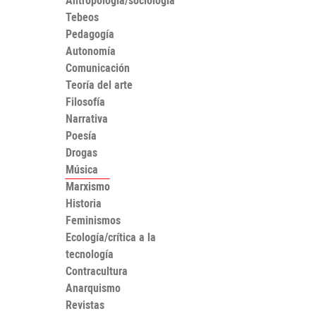
Antropología/sociología
Tebeos
Pedagogía
Autonomía
Comunicación
Teoría del arte
Filosofía
Narrativa
Poesía
Drogas
Música
Marxismo
Historia
Feminismos
Ecología/crítica a la
tecnología
Contracultura
Anarquismo
Revistas