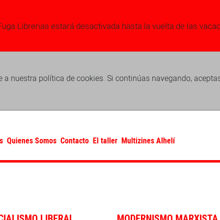
Fuga Librerias estará desactivada hasta la vuelta de las vaca
 a nuestra política de cookies. Si continúas navegando, acepta
s
Quienes Somos
Contacto
El taller
Multizines Alhelí
CIALISMO LIBERAL
MODERNISMO MARXISTA