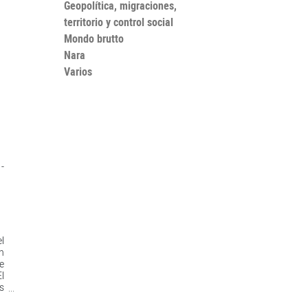
Geopolítica, migraciones,
territorio y control social
Mondo brutto
Nara
Varios
-
el
n
e
l
s
-,