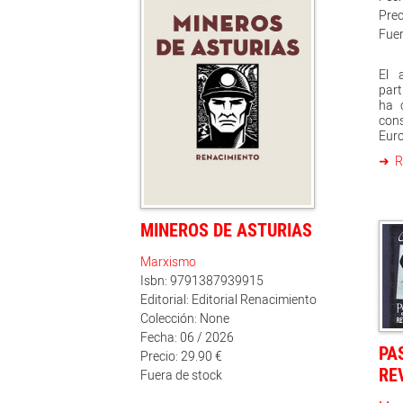
Prec
Fuer
El 
part
ha 
con
Eur
fenó
R
los
soci
de
prob
MINEROS DE ASTURIAS
qui
fue
cue
Marxismo
cole
Isbn: 9791387939915
ya 
Editorial: Editorial Renacimiento
inte
Colección: None
sind
exp
Fecha: 06 / 2026
legi
PA
Precio: 29.90 €
terr
RE
Fuera de stock
doc
aná