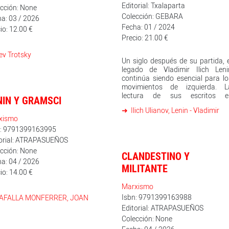
Editorial: Txalaparta
pultado por su propia
cción: None
catura. Su propia relevancia
Colección: GEBARA
a: 03 / 2026
lica desdibuja el mensaje
Fecha: 01 / 2024
io: 12.00 €
imo. Hay que leer al Che
Precio: 21.00 €
ctamente, de su puño y letra,
 que nos llegue limpio, joven y
ev Trotsky
no.
Un siglo después de su partida, 
legado de Vladimir Ilich Leni
continúa siendo esencial para lo
movimientos de izquierda. L
lectura de sus escritos e
NIN Y GRAMSCI
fundamental para obtener en s
Ilich Ulianov, Lenin - Vladimir
determinación revolucionaria y s
xismo
lucidez perspectivas teóricas 
n: 9791399163995
prácticas e inspiración. Est
compilación de textos del políti
torial: ATRAPASUEÑOS
revolucionario ruso, escritos ent
cción: None
CLANDESTINO Y
1895 y 1922, aborda los grande
a: 04 / 2026
temas de debate dentro de l
MILITANTE
io: 14.00 €
izquierda marxista: la necesidad 
un partido obrero, los método
Marxismo
para desarrollar la revolución y 
Isbn: 9791399163988
AFALLA MONFERRER, JOAN
papel de los sóviets, los retos y l
Editorial: ATRAPASUEÑOS
dificultades para la construcció
del Estado socialista, la cuesti
Colección: None
nacional, el imperialismo, l