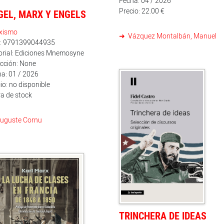
Fecha: 04 / 2026
situación de la mujer, el hech
Precio: 22.00 €
GEL, MARX Y ENGELS
religioso, la emigración, e
parlamentarismo, el element
educativo y cultural... Son text
xismo
Vázquez Montalbán, Manuel
accesibles y constituyen un
n: 9791399044935
valiosa introducción a
orial: Ediciones Mnemosyne
pensamiento de Lenin, tanto par
cción: None
quien se acerque a su obra po
primera vez como para quie
a: 01 / 2026
quiera profundizar en ella.
io: no disponible
a de stock
uguste Cornu
TRINCHERA DE IDEAS