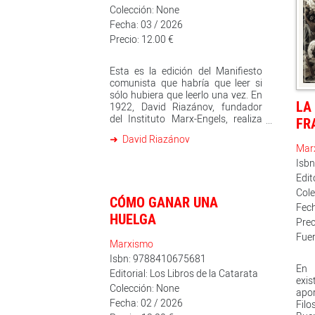
Colección: None
Fecha: 03 / 2026
Precio: 12.00 €
Esta es la edición del Manifiesto
comunista que habría que leer si
sólo hubiera que leerlo una vez. En
LA
1922, David Riazánov, fundador
del Instituto Marx-Engels, realiza
FR
una edición del Manifiesto con sus
David Riazánov
propias notas. Las notas tienen
Mar
una extensión cuatr
Isb
Edit
Cole
CÓMO GANAR UNA
Fech
HUELGA
Prec
Fuer
Marxismo
Isbn: 9788410675681
En 
Editorial: Los Libros de la Catarata
exis
Colección: None
apo
Fecha: 02 / 2026
Filo