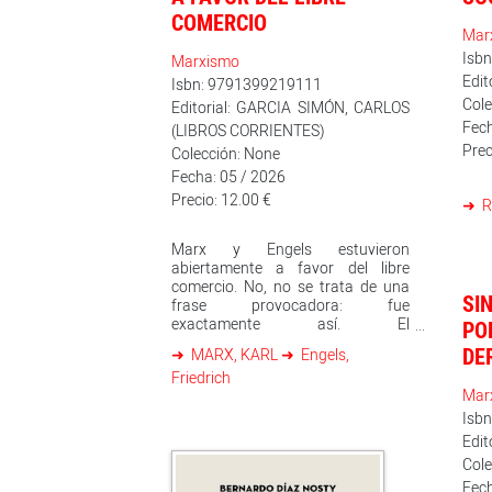
COMERCIO
Mar
Isb
Marxismo
Edit
Isbn: 9791399219111
Cole
Editorial: GARCIA SIMÓN, CARLOS
Fech
(LIBROS CORRIENTES)
Prec
Colección: None
Fecha: 05 / 2026
Precio: 12.00 €
R
Marx y Engels estuvieron
abiertamente a favor del libre
comercio. No, no se trata de una
SI
frase provocadora: fue
exactamente así. El
PO
proteccionismo era para ellos, con
DE
MARX, KARL
Engels,
sus aranceles, «la organización de
Friedrich
un estado de guerra en tiempo de
Mar
paz». Y aunque no
Isb
Edit
Cole
Fech