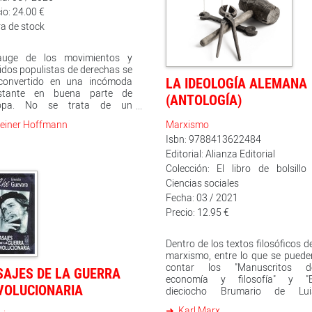
io: 24.00 €
a de stock
auge de los movimientos y
idos populistas de derechas se
LA IDEOLOGÍA ALEMANA
convertido en una incómoda
stante en buena parte de
(ANTOLOGÍA)
opa. No se trata de un
meno inocuo, muy al contrario
Marxismo
einer Hoffmann
 patrones de interpretación
Isbn: 9788413622484
al difundidos por la extrema
recha son sumamente
Editorial: Alianza Editorial
lemáticos para los sindicatos,
Colección: El libro de bolsillo 
enes lo perciben como una
Ciencias sociales
rza que pone en peligro y
Fecha: 03 / 2021
stiona la representación
ctiva basada en la solidaridad,
Precio: 12.95 €
sea erosionando los vínculos
rnos que sostienen la acción
Dentro de los textos filosóficos d
ical como lanzando ofensivas
marxismo, entre lo que se puede
lícitas contra su papel y
contar los "Manuscritos d
timidad, especialmente en el
SAJES DE LA GUERRA
economía y filosofía" y "E
eno institucional. A partir de
VOLUCIONARIA
dieciocho Brumario de Lui
e estudios nacionales y un
Bonaparte" -ya en esta colección
lisis comparado de procesos
Karl Marx