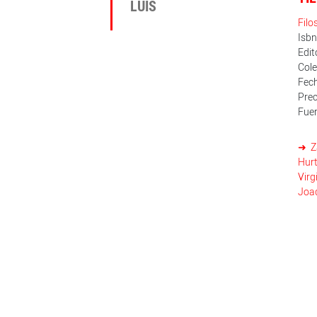
LUIS
Filo
Isb
Edit
Cole
Fech
Prec
Fuer
Z
Hurt
Virg
Joa