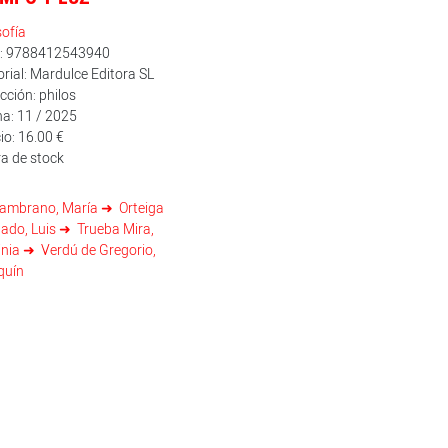
sofía
n: 9788412543940
orial: Mardulce Editora SL
cción: philos
a: 11 / 2025
io: 16.00 €
a de stock
ambrano, María
Orteiga
ado, Luis
Trueba Mira,
inia
Verdú de Gregorio,
quín