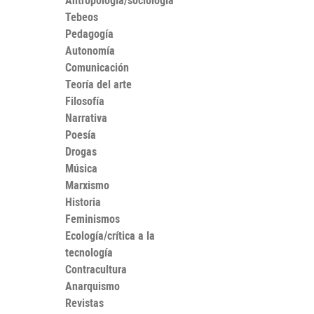
Antropología/sociología
Tebeos
Pedagogía
Autonomía
Comunicación
Teoría del arte
Filosofía
Narrativa
Poesía
Drogas
Música
Marxismo
Historia
Feminismos
Ecología/crítica a la
tecnología
Contracultura
Anarquismo
Revistas