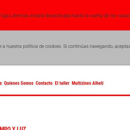
Fuga Librerias estará desactivada hasta la vuelta de las vaca
 a nuestra política de cookies. Si continúas navegando, acepta
s
Quienes Somos
Contacto
El taller
Multizines Alhelí
EMPO Y LUZ