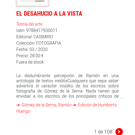
científicas incluso–, historias inspiradoras de
importantes mentes creativas, preguntas de personas
curiosas, pautas que alimentan la imaginación y
EL DESAHUCIO A LA VISTA
experimentos para jugar con nuestra propia
creatividad.
Teoría del arte
Isbn: 9788417930011
Editorial: CASIMIRO
Colección: FOTOGRAFIA
Fecha: 03 / 2020
Precio: 28.00 €
Fuera de stock
La deslumbrante percepción de Ramón en una
antología de textos inéditaCualquiera que sepa saber
advertirá el carácter insólito de los escritos sobre
fotografía de Gómez de la Serna. Nada tienen que
envidiar a los escritos de los principales críticos de
fotografía de su momento, ni a los del nuestro. Es más:
Gómez de la Serna, Ramón
Edición de Humberto
su reflexión acerca de la fotografía como ausencia.
Huergo
como "falta de algo", como un "menos" en la frontera de
la figuración, lo destacan y elevan por encima de los
teóricos al uso de la fotografía.
1 de 108