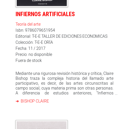
INFIERNOS ARTIFICIALES
Teoría del arte
Isbn: 9786079651954
Editorial: T-E-E TALLER DE EDICIONES ECONOMICAS
Colección: T-E-E ORÍA
Fecha: 11 / 2017
Precio: no disponible
Fuera de stock
Mediante una rigurosa revisión histórica y crítica, Claire
Bishop traza la compleja historia del llamado arte
participativo, es decir, de las artes circunscritas al
campo social, cuya materia prima son otras personas.
A diferencia de estudios anteriores, "Infiernos
artificiales" explora el amplio rango de experimentos
BISHOP CLAIRE
teatrales de vanguardia como antecedente directo de
estas formas de práctica artística, y cuestiona por qué
han encontrado cobijo en las artes visuales. Ésta y
otras preguntas resuenan a lo largo del libro, donde se
ponen en escrutinio las ambiciones estéticas y políticas
de tales prácticas, así como los criterios éticos