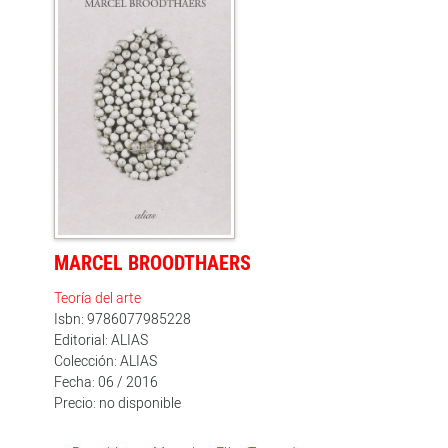
desencadenados en su análisis. Desde el futurismo
italiano y los espectáculos de masas en la Rusia
revolucionaria hasta manifestaciones
contemporáneas de performance -pasando por el
dadaísmo, el 68 francés, el conceptualismo argentino,
acciones discretas y casi imperceptibles en Europa del
Este y las artes comunitarias del Reino Unido-, Bishop
aborda con fuerte anclaje teórico las demandas y
promesas de democracia y emancipación vinculadas a
estas formas del arte. Al mismo tie
MARCEL BROODTHAERS
Teoría del arte
Isbn: 9786077985228
Editorial: ALIAS
Colección: ALIAS
Fecha: 06 / 2016
Precio: no disponible