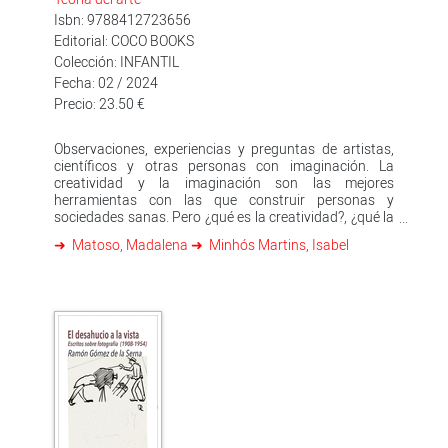
Isbn: 9788412723656
Editorial: COCO BOOKS
Colección: INFANTIL
Fecha: 02 / 2024
Precio: 23.50 €
Observaciones, experiencias y preguntas de artistas,
científicos y otras personas con imaginación. La
creatividad y la imaginación son las mejores
herramientas con las que construir personas y
sociedades sanas. Pero ¿qué es la creatividad?, ¿qué la
diferencia de la imaginación?, ¿todos podemos ser
Matoso, Madalena
Minhós Martins, Isabel
creativos?, ¿cómo hace el cerebro para tener buenas
ideas?, ¿de qué manera la creatividad ayuda a un
maestro, a un pintor, a un científico, a un bailarín o a un
arquitecto? Con ojos creativos es un libro para mirar
con ojos de niño: para observar, encontrar nuevas
conexiones y resolver problemas del día a día y del
mundo, como la crisis climática, la distribución de la
riqueza, la gestión del tiempo o la educación en las
escuelas. Un libro imprescindible para el desarrollo de
mentes inquietas, tengan la edad que tengan; desde
casa, en familia o en la escuela. Un viaje estimulante y
explosivo que pasa por nociones esenciales –