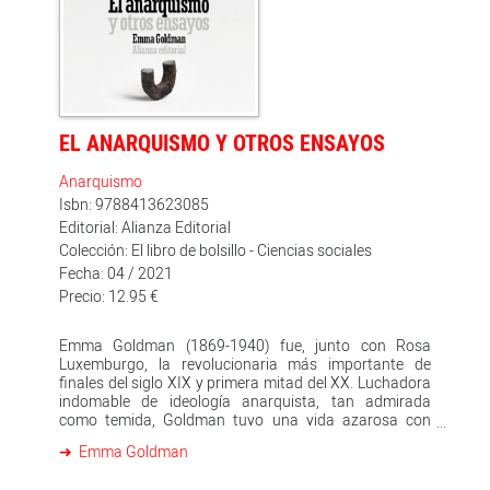
EL ANARQUISMO Y OTROS ENSAYOS
Anarquismo
Isbn: 9788413623085
Editorial: Alianza Editorial
Colección: El libro de bolsillo - Ciencias sociales
Fecha: 04 / 2021
Precio: 12.95 €
Emma Goldman (1869-1940) fue, junto con Rosa
Luxemburgo, la revolucionaria más importante de
finales del siglo XIX y primera mitad del XX. Luchadora
indomable de ideología anarquista, tan admirada
como temida, Goldman tuvo una vida azarosa con
motivo de sus ideas y su beligerancia, que hacen de ella
Emma Goldman
una fuente fundamental para el activismo social,
estudiantil y feminista y la lucha política tanto del siglo