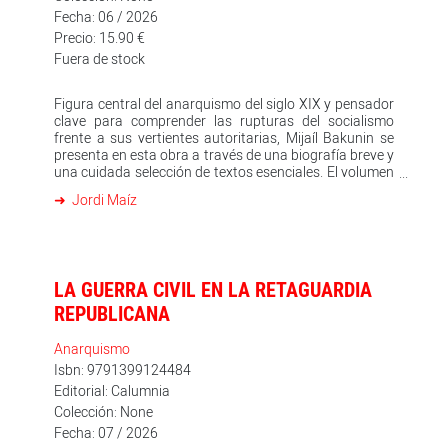
Fecha: 06 / 2026
Precio: 15.90 €
Fuera de stock
Figura central del anarquismo del siglo XIX y pensador
clave para comprender las rupturas del socialismo
frente a sus vertientes autoritarias, Mijaíl Bakunin se
presenta en esta obra a través de una biografía breve y
una cuidada selección de textos esenciales. El volumen
recorre la trayectoria vital e intelectual de un
Jordi Maíz
revolucionario que desafió las ortodoxias de su tiempo,
enfrentándose a Marx y a los defensores de un
socialismo centralizado, y apostando por una
transformación radical y libertaria de la sociedad. Los
escritos escogidos permiten adentrarse en cuestiones
LA GUERRA CIVIL EN LA RETAGUARDIA
fundamentales como la crítica al Estado, el rechazo de
toda forma de jerarquía política, la importancia de la
REPUBLICANA
acción colectiva espontánea, el papel del campesinado
en la revolución, la educación y la defensa de la libertad
Anarquismo
individual como principio irrenunciable. El libro incluye
Isbn: 9791399124484
también estudios actualizados para quienes deseen
Editorial: Calumnia
profundizar en el pensamiento bakuninista y su
persistente influencia en diversas tradiciones
Colección: None
emancipadoras. Mijaíl A. Bakunin (1814-1876) Nació
Fecha: 07 / 2026
en la localidad rusa de Priamújino, en el seno de una