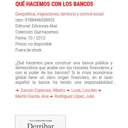
QUÉ HACEMOS CON LOS BANCOS
Geopolítica, migraciones, territorio y control social
Isbn: 9788446038955
Editorial: Ediciones Akal
Colección: Qué hacemos
Fecha: 10 / 2013
Precio: no disponible
Fuera de stock
¿Qué hacemos para construir una banca pública y
democrática que acabe con los rescates financieros y
con el poder de los bancos? Si la crisis económica
global tiene un claro origen financiero, en el caso
español la banca ha tenido una responsabilidad
decisiva. Para entender cómo hemos llegado a la
Garzón Espinosa, Alberto
Lucía, Lourdes
actual situación es esencial observar el papel jugado
Martín García, Ana
Rodríguez López, Julio
por bancos y cajas durante la burbuja que financiaron
generando una deuda que hoy es imposible de pagar.
Este libro quiere mostrar cómo un sistema financiero
que presumía de ser el más sólido y saneado de Europa
nos ha arrastrado hasta un rescate financiero que
socializa sus deudas, y qué responsabilidad han tenido
el Banco de España, el BCE y los organismos