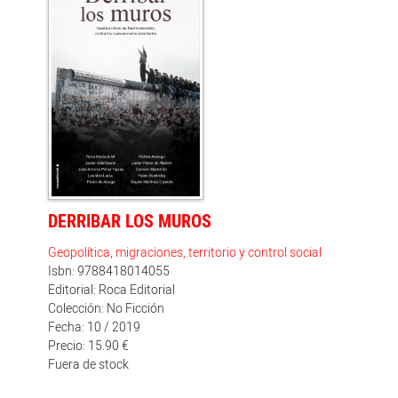
responsables que fallaron en su supervisión. La
liquidación de las cajas de ahorro, el proceso de
concentración bancaria, los activos tóxicos y el
llamado banco malo son analizados en un libro que
propone la creación de una banca pública, viable,
social y democrática.
DERRIBAR LOS MUROS
Geopolítica, migraciones, territorio y control social
Isbn: 9788418014055
Editorial: Roca Editorial
Colección: No Ficción
Fecha: 10 / 2019
Precio: 15.90 €
Fuera de stock