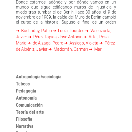
Dónde estamos, adónde y por dónde vamos en un
mundo que sigue edificando muros de injusticia y
miedo tras tumbar el de Berlín.Hace 30 años, el 9 de
noviembre de 1989, la caída del Muro de Berlín cambió
el curso de la historia. Supuso el final de un orden
basado en el contrapeso de dos bloques antagónicos y
Bustinduy, Pablo
Lucía, Lourdes
Valenzuela,
el capitalismo se engrosó sin freno. Punto de partida
Javier
Pérez Tapias, Jose Antonio
Artal, Rosa
de una serie de transformaciones que nos han traído
hasta un presente turbador y un futuro incierto. Con
María
de Alzaga, Pedro
Assiego, Violeta
Pérez
los neofascismos, otra vez, sentados en las
de Albéniz, Javier
Madorrán, Carmen
Mar
instituciones. Adónde vayamos dependerá de las
decisiones de hoy. Porque el futuro será distinto, según
se elija el camino. Llama la atención con cuánta
intensidad avisa la historia. Ahora también lo hace.No
escuchamos trabajar a los obreros, ni sus voces, y
Antropología/sociología
silenciosamente nos tapiaron el mundo, como dijo
Cavafis. Derribado el Muro de Berlín, surgieron otros,
Tebeos
de miedo y silencio sobre todo. Y también puentes que
Pedagogía
sustituyen a las barreras. Las mujeres en presencia
imparable, nuevas inquietudes que miran a la Tierra
Autonomía
que nos acoge. Cada paso cuenta, cada paso
Comunicación
decide.Un grupo de profesionales, de toda solvencia,
Teoría del arte
analizan qué ocurrió y por qué. Dónde estamos. Los
caminos abiertos. Las amenazas. Las emociones. El
Filosofía
papel de los medios. La cultura. La política. La
Narrativa
economía. La sociedad interpelada, la sociedad