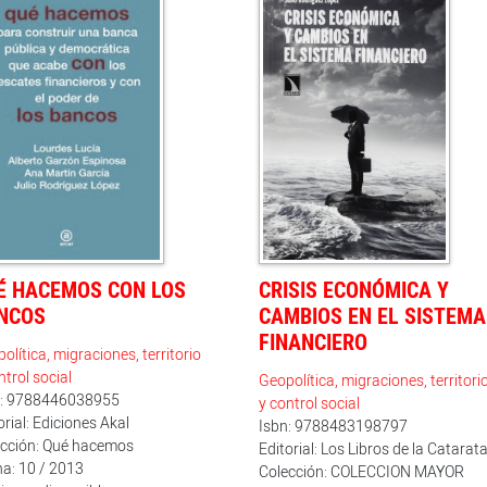
É HACEMOS CON LOS
CRISIS ECONÓMICA Y
NCOS
CAMBIOS EN EL SISTEMA
FINANCIERO
olítica, migraciones, territorio
ntrol social
Geopolítica, migraciones, territori
n: 9788446038955
y control social
orial: Ediciones Akal
Isbn: 9788483198797
ección: Qué hacemos
Editorial: Los Libros de la Catarat
a: 10 / 2013
Colección: COLECCION MAYOR