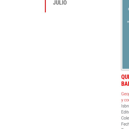
JULIO
QU
BA
Geop
y co
Isb
Edit
Col
Fech