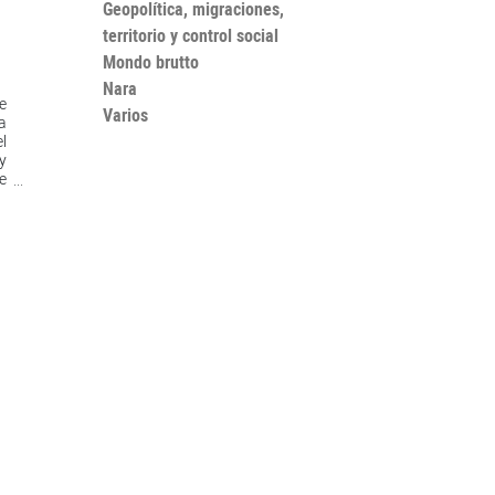
Geopolítica, migraciones,
territorio y control social
Mondo brutto
Nara
e
Varios
a
l
y
e
in
s
a