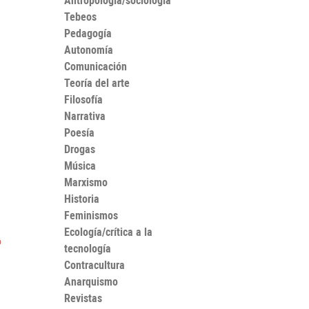
Antropología/sociología
Tebeos
Pedagogía
Autonomía
Comunicación
Teoría del arte
Filosofía
Narrativa
Poesía
Drogas
Música
Marxismo
Historia
Feminismos
Ecología/crítica a la
o
tecnología
Contracultura
Anarquismo
a
Revistas