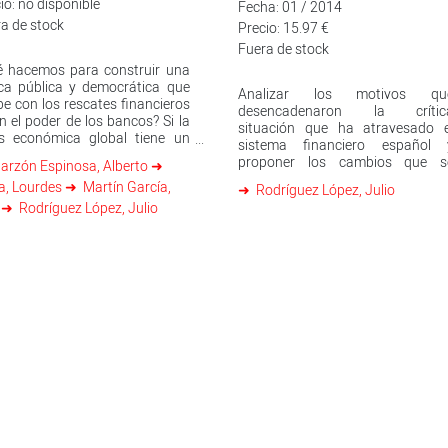
io: no disponible
Fecha: 01 / 2014
a de stock
Precio: 15.97 €
Fuera de stock
é hacemos para construir una
ca pública y democrática que
Analizar los motivos qu
e con los rescates financieros
desencadenaron la crític
n el poder de los bancos? Si la
situación que ha atravesado e
is económica global tiene un
sistema financiero español 
o origen financiero, en el caso
proponer los cambios que s
arzón Espinosa, Alberto
añol la banca ha tenido una
deben llevar a cabo para poner f
a, Lourdes
Martín García,
ponsabilidad decisiva. Para
Rodríguez López, Julio
a uno de los periodos má
nder cómo hemos llegado a la
a
Rodríguez López, Julio
convulsos de nuestra economí
ual situación es esencial
son el objetivo que Julio
ervar el papel jugado por
os y cajas durante la burbuja
 financiaron generando una
da que hoy es imposible de
r. Este libro quiere mostrar
o un sistema financiero que
sumía de ser el más sólido y
eado de Europa nos ha
astrado hasta un rescate
anciero que socializa sus
as, y qué responsabilidad han
do el Banco de España, el BCE
os organismos responsables