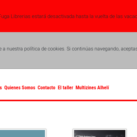
Fuga Librerias estará desactivada hasta la vuelta de las vaca
 a nuestra política de cookies. Si continúas navegando, acepta
s
Quienes Somos
Contacto
El taller
Multizines Alhelí