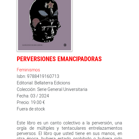
acomodaticias para desentrañar las trampas del
mundo en que vivimos. Una invitación a repensar
nuestra realidad.
PERVERSIONES EMANCIPADORAS
Feminismos
Isbn: 9788419160713
Editorial: Bellaterra Edicions
Colección: Serie General Universitaria
Fecha: 03 / 2024
Precio: 19.00 €
Fuera de stock
Este libro es un canto colectivo a la perversión, una
orgía de múltiples y tentaculares entrelazamientos
perversos. El libro que usted tiene en sus manos, en
otra época, hubiera estado prohibido o hubiera sido