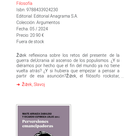
Filosofía
Isbn: 9788433924230
Editorial: Editorial Anagrama S.A.
Colección: Argumentos
Fecha: 05 / 2024
Precio: 20.90 €
Fuera de stock
Žižek reflexiona sobre los retos del presente: de la
guerra deUcrania al ascenso de los populismos. ¿Y si
diéramos por hecho que el fin del mundo ya no tiene
vuelta atrás? ¿Y si hubiera que empezar a pensar a
partir de esa asunción?Žižek, el filósofo rockstar,
analiza los retos del presente con su agudeza,
Žižek, Slavoj
contundencia y dosis de provocación e ingenio
habituales: la guerra de Ucrania y la manipulación del
lenguaje; Putin, el leninismo y los sueños de la Rusia
imperial; los pacifistas melifluos e ingenuos (y en
algunos casos muy cínicos); el ascenso de los
populismos; la situación de Palestina y los dobles
raseros; el calentamiento global; la cultura woke y sus
derivas; el caso Assange…Filosofía de urgencia para
pensar no el futuro y sus utopías, sino el presente y sus
desgarros. Reflexiones iluminadoras y nada