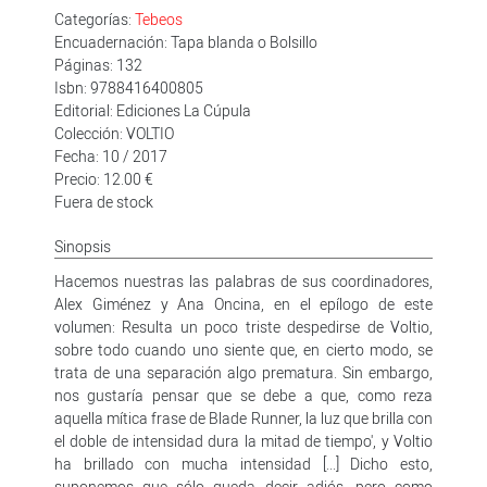
Categorías:
Tebeos
Encuadernación: Tapa blanda o Bolsillo
Páginas: 132
Isbn: 9788416400805
Editorial: Ediciones La Cúpula
Colección: VOLTIO
Fecha: 10 / 2017
Precio: 12.00 €
Fuera de stock
Sinopsis
Hacemos nuestras las palabras de sus coordinadores,
Alex Giménez y Ana Oncina, en el epílogo de este
volumen: Resulta un poco triste despedirse de Voltio,
sobre todo cuando uno siente que, en cierto modo, se
trata de una separación algo prematura. Sin embargo,
nos gustaría pensar que se debe a que, como reza
aquella mítica frase de Blade Runner, la luz que brilla con
el doble de intensidad dura la mitad de tiempo', y Voltio
ha brillado con mucha intensidad [...] Dicho esto,
suponemos que sólo queda decir adiós, pero como