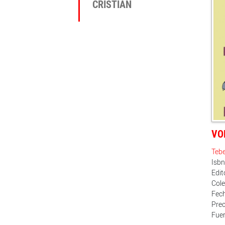
CRISTIAN
VO
Teb
Isb
Edit
Cole
Fech
Prec
Fuer