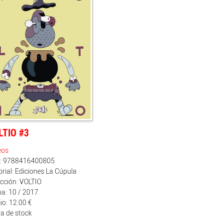
LTIO #3
eos
n: 9788416400805
orial: Ediciones La Cúpula
cción: VOLTIO
a: 10 / 2017
io: 12.00 €
a de stock