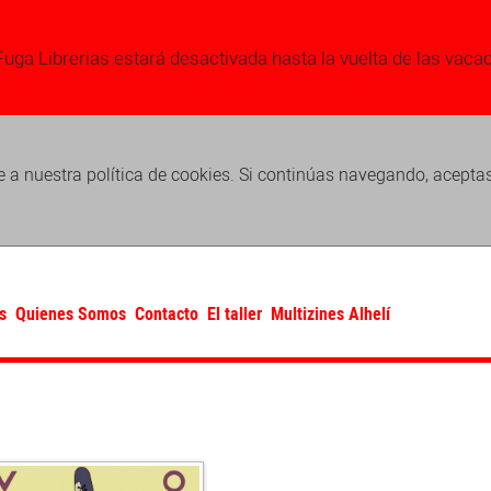
Fuga Librerias estará desactivada hasta la vuelta de las vaca
 a nuestra política de cookies. Si continúas navegando, acepta
s
Quienes Somos
Contacto
El taller
Multizines Alhelí