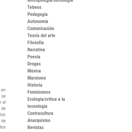
Antropología/sociología
Tebeos
Pedagogía
Autonomía
Comunicación
Teoría del arte
Filosofía
Narrativa
Poesía
Drogas
Música
Marxismo
Historia
 en
Feminismos
 se
Ecología/crítica a la
 el
tecnología
 de
Contracultura
lce
Anarquismo
s de
dos
Revistas