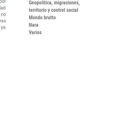
 por
Geopolítica, migraciones,
dad
territorio y control social
e no
Mondo brutto
bras
Nara
e ya
Varios