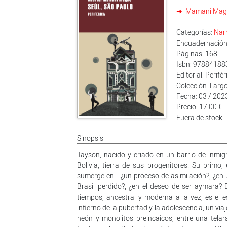
Mamani Magn
Categorías:
Nar
Encuadernación:
Páginas: 168
Isbn: 9788418
Editorial: Perifér
Colección: Largo
Fecha: 03 / 202
Precio: 17.00 €
Fuera de stock
Sinopsis
Tayson, nacido y criado en un barrio de inmigr
Bolivia, tierra de sus progenitores. Su primo
sumerge en… ¿un proceso de asimilación?, ¿en u
Brasil perdido?, ¿en el deseo de ser aymara? 
tiempos, ancestral y moderna a la vez, es el 
infierno de la pubertad y la adolescencia, un via
neón y monolitos preincaicos, entre una telar