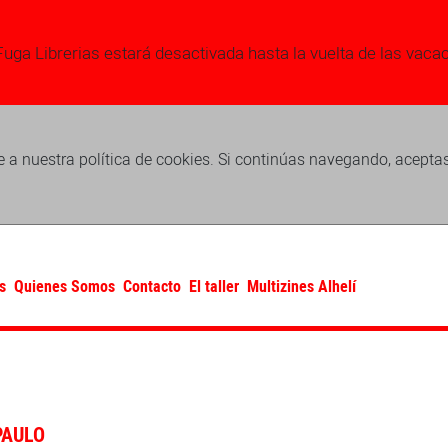
Fuga Librerias estará desactivada hasta la vuelta de las vaca
 a nuestra política de cookies. Si continúas navegando, acepta
s
Quienes Somos
Contacto
El taller
Multizines Alhelí
PAULO