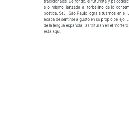
tradicionales. De fondo, el futurista y psicodéli
ello mismo, lanzada al torbellino de lo cont
poética, Seúl, São Paulo logra situarnos en el l
acaba de sentirse a gusto en su propio pellejo. 
de la lengua española, las trituran en el mortero
está aquí.