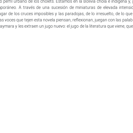
co perfil urbano de los cholets. Estamos en la Bolivia chola e indígena y,
emporáneo. A través de una sucesión de miniaturas de elevada intensi
ugar de los cruces imposibles y las paradojas, de lo irresuelto, de lo qu
Las voces que tejen esta novela piensan, reflexionan, juegan con las pala
 aymara y les extraen un jugo nuevo: el jugo de la literatura que viene, qu