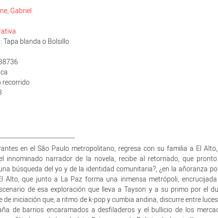
e, Gabriel
rativa
 Tapa blanda o Bolsillo
838736
ica
 recorrido
3
antes en el São Paulo metropolitano, regresa con su familia a El Alto,
, el innominado narrador de la novela, recibe al retornado, que pronto
na búsqueda del yo y de la identidad comunitaria?, ¿en la añoranza por
El Alto, que junto a La Paz forma una inmensa metrópoli, encrucijada
escenario de esa exploración que lleva a Tayson y a su primo por el du
je de iniciación que, a ritmo de k-pop y cumbia andina, discurre entre luce
aña de barrios encaramados a desfiladeros y el bullicio de los merca