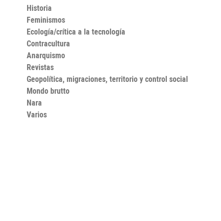
y en la que la mordacidad no está exenta de ternura.
Historia
Feminismos
Ecología/crítica a la tecnología
Contracultura
Anarquismo
Revistas
Geopolítica, migraciones, territorio y control social
Mondo brutto
Nara
Varios