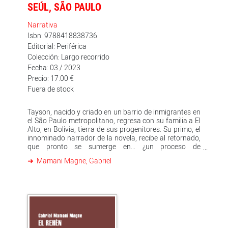
SEÚL, SÃO PAULO
Narrativa
Isbn: 9788418838736
Editorial: Periférica
Colección: Largo recorrido
Fecha: 03 / 2023
Precio: 17.00 €
Fuera de stock
Tayson, nacido y criado en un barrio de inmigrantes en
el São Paulo metropolitano, regresa con su familia a El
Alto, en Bolivia, tierra de sus progenitores. Su primo, el
innominado narrador de la novela, recibe al retornado,
que pronto se sumerge en… ¿un proceso de
asimilación?, ¿en una búsqueda del yo y de la identidad
Mamani Magne, Gabriel
comunitaria?, ¿en la añoranza por el Brasil perdido?,
¿en el deseo de ser aymara? El Alto, que junto a La Paz
forma una inmensa metrópoli, encrucijada de tiempos,
ancestral y moderna a la vez, es el escenario de esa
exploración que lleva a Tayson y a su primo por el dulce
infierno de la pubertad y la adolescencia, un viaje de
iniciación que, a ritmo de k-pop y cumbia andina,
discurre entre luces de neón y monolitos preincaicos,