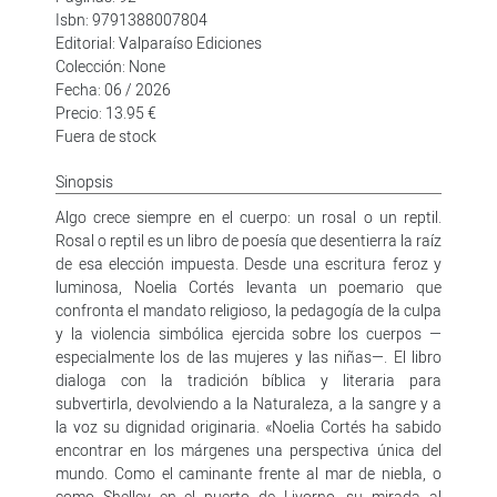
Isbn: 9791388007804
Editorial: Valparaíso Ediciones
Colección: None
Fecha: 06 / 2026
Precio: 13.95 €
Fuera de stock
Sinopsis
Algo crece siempre en el cuerpo: un rosal o un reptil.
Rosal o reptil es un libro de poesía que desentierra la raíz
de esa elección impuesta. Desde una escritura feroz y
luminosa, Noelia Cortés levanta un poemario que
confronta el mandato religioso, la pedagogía de la culpa
y la violencia simbólica ejercida sobre los cuerpos —
especialmente los de las mujeres y las niñas—. El libro
dialoga con la tradición bíblica y literaria para
subvertirla, devolviendo a la Naturaleza, a la sangre y a
la voz su dignidad originaria. «Noelia Cortés ha sabido
encontrar en los márgenes una perspectiva única del
mundo. Como el caminante frente al mar de niebla, o
como Shelley en el puerto de Livorno, su mirada al