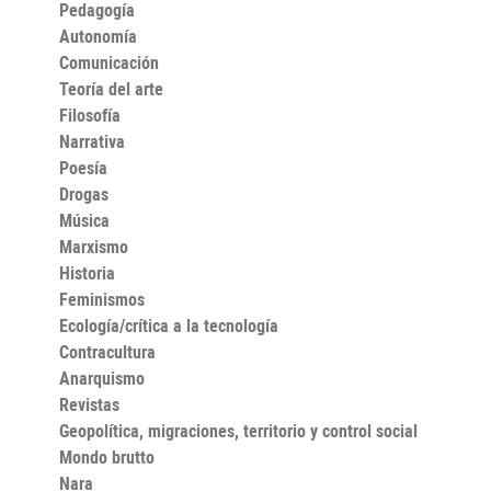
Pedagogía
peores presagios. Una reelaboración del Romanticismo
en la era de la superficialidad». Fernando Valverde
Autonomía
Comunicación
Teoría del arte
Filosofía
Narrativa
Poesía
Drogas
Música
Marxismo
Historia
Feminismos
Ecología/crítica a la tecnología
Contracultura
Anarquismo
Revistas
Geopolítica, migraciones, territorio y control social
Mondo brutto
Nara