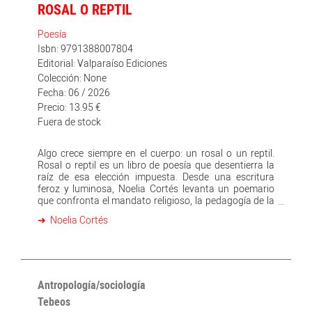
ROSAL O REPTIL
Poesía
Isbn: 9791388007804
Editorial: Valparaíso Ediciones
Colección: None
Fecha: 06 / 2026
Precio: 13.95 €
Fuera de stock
Algo crece siempre en el cuerpo: un rosal o un reptil.
Rosal o reptil es un libro de poesía que desentierra la
raíz de esa elección impuesta. Desde una escritura
feroz y luminosa, Noelia Cortés levanta un poemario
que confronta el mandato religioso, la pedagogía de la
culpa y la violencia simbólica ejercida sobre los cuerpos
Noelia Cortés
—especialmente los de las mujeres y las niñas—. El libro
dialoga con la tradición bíblica y literaria para
subvertirla, devolviendo a la Naturaleza, a la sangre y a
la voz su dignidad originaria. «Noelia Cortés ha sabido
encontrar en los márgenes una perspectiva única del
mundo. Como el caminante frente al mar de niebla, o
Antropología/sociología
como Shelley en el puerto de Livorno, su mirada al
Tebeos
precipicio de la angustia convierte en sublimes los