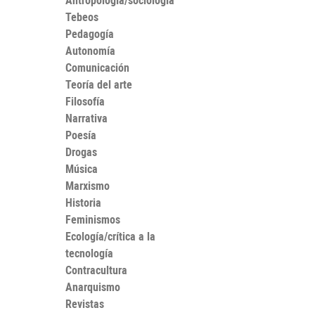
Antropología/sociología
Tebeos
Pedagogía
Autonomía
Comunicación
Teoría del arte
Filosofía
Narrativa
Poesía
Drogas
Música
Marxismo
Historia
Feminismos
Ecología/crítica a la
tecnología
Contracultura
Anarquismo
Revistas