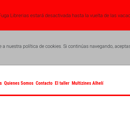
Fuga Librerias estará desactivada hasta la vuelta de las vaca
 a nuestra política de cookies. Si continúas navegando, acepta
s
Quienes Somos
Contacto
El taller
Multizines Alhelí