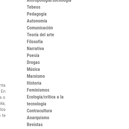
Antropología/sociología
Tebeos
Pedagogía
Autonomía
Comunicación
Teoría del arte
Filosofía
Narrativa
Poesía
Drogas
Música
Marxismo
Historia
nta
Feminismos
 En
Ecología/crítica a la
a o
la,
tecnología
los
Contracultura
 te
Anarquismo
Revistas