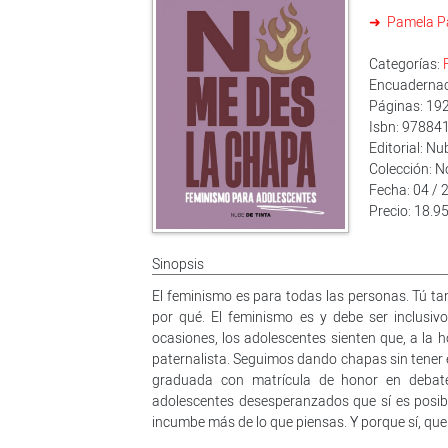
Pamela P
Categorías:
Encuadernaci
Páginas: 19
Isbn: 9788
Editorial: Nu
Colección: 
Fecha: 04 / 
Precio: 18.95
Sinopsis
El feminismo es para todas las personas. Tú tam
por qué. El feminismo es y debe ser inclusi
ocasiones, los adolescentes sienten que, a la 
paternalista. Seguimos dando chapas sin tener e
graduada con matrícula de honor en debate
adolescentes desesperanzados que sí es posible
incumbe más de lo que piensas. Y porque sí, que