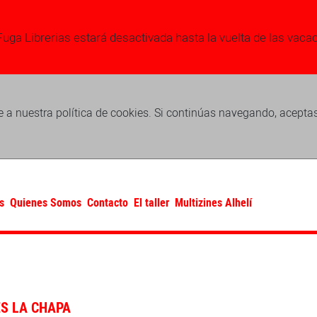
Fuga Librerias estará desactivada hasta la vuelta de las vaca
 a nuestra política de cookies. Si continúas navegando, acepta
s
Quienes Somos
Contacto
El taller
Multizines Alhelí
ES LA CHAPA