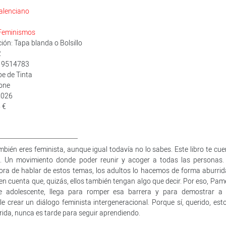
alenciano
Feminismos
ón: Tapa blanda o Bolsillo
2
419514783
be de Tinta
None
2026
 €
bién eres feminista, aunque igual todavía no lo sabes. Este libro te cue
vo. Un movimiento donde poder reunir y acoger a todas las personas.
hora de hablar de estos temas, los adultos lo hacemos de forma aburrid
n cuenta que, quizás, ellos también tengan algo que decir. Por eso, Pame
 adolescente, llega para romper esa barrera y para demostrar a 
 crear un diálogo feminista intergeneracional. Porque sí, querido, esto
rida, nunca es tarde para seguir aprendiendo.