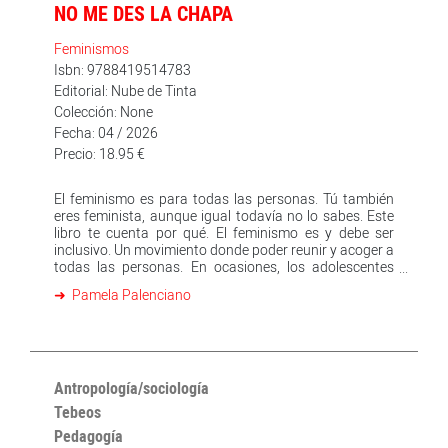
NO ME DES LA CHAPA
Feminismos
Isbn: 9788419514783
Editorial: Nube de Tinta
Colección: None
Fecha: 04 / 2026
Precio: 18.95 €
El feminismo es para todas las personas. Tú también
eres feminista, aunque igual todavía no lo sabes. Este
libro te cuenta por qué. El feminismo es y debe ser
inclusivo. Un movimiento donde poder reunir y acoger a
todas las personas. En ocasiones, los adolescentes
sienten que, a la hora de hablar de estos temas, los
Pamela Palenciano
adultos lo hacemos de forma aburrida o paternalista.
Seguimos dando chapas sin tener en cuenta que,
quizás, ellos también tengan algo que decir. Por eso,
Pamela, graduada con matrícula de honor en debate
adolescente, llega para romper esa barrera y para
demostrar a los adolescentes desesperanzados que sí
Antropología/sociología
es posible crear un diálogo feminista intergeneracional.
Tebeos
Porque sí, querido, esto te incumbe más de lo que
Pedagogía
piensas. Y porque sí, querida, nunca es tarde para