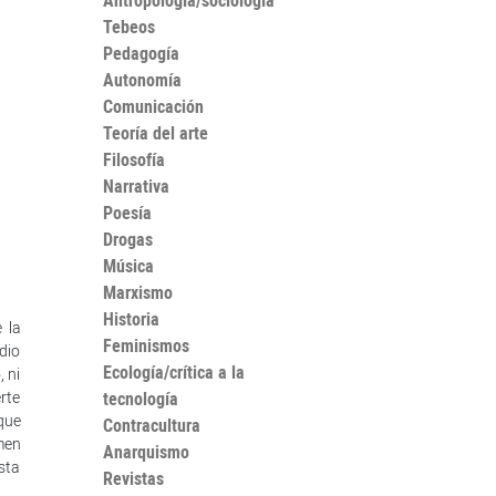
Antropología/sociología
Tebeos
Pedagogía
Autonomía
Comunicación
Teoría del arte
Filosofía
Narrativa
Poesía
Drogas
Música
Marxismo
Historia
 la
Feminismos
dio
Ecología/crítica a la
, ni
rte
tecnología
que
Contracultura
umen
Anarquismo
sta
Revistas