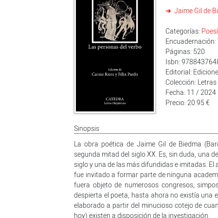
Jaime Gil de 
Categorías:
Poes
Encuadernación: 
Páginas: 520
Isbn: 97884376
Editorial: Edicio
Colección: Letras
Fecha: 11 / 2024
Precio: 20.95 €
Sinopsis
La obra poética de Jaime Gil de Biedma (Barc
segunda mitad del siglo XX. Es, sin duda, una d
siglo y una de las más difundidas e imitadas. El
fue invitado a formar parte de ninguna academia
fuera objeto de numerosos congresos, simposio
despierta el poeta, hasta ahora no existía una e
elaborado a partir del minucioso cotejo de cu
hoy) existen a disposición de la investigación.