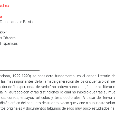
Biedma
ía
Tapa blanda o Bolsillo
48286
nes Cátedra
 Hispánicas
elona, 1929-1990) se considera fundamental en el canon literario de
e las más importantes de la llamada generación de los cincuenta o del me
 autor de "Las personas del verbo" no obtuvo nunca ningún premio literario
, ni laureado con otras distinciones, lo cual no impidió que tras su mue
s, cursos, ensayos, artículos y tesis doctorales. A pesar del fervor 
dición crítica del conjunto de su obra, vacío que viene a suplir este vol
antos originales y documentos (algunos de ellos muy poco estudiados ha