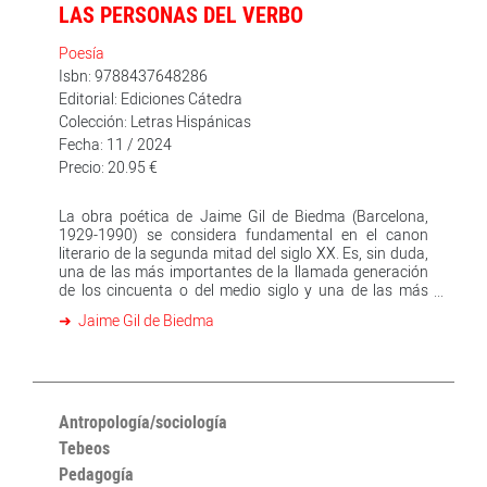
LAS PERSONAS DEL VERBO
Poesía
Isbn: 9788437648286
Editorial: Ediciones Cátedra
Colección: Letras Hispánicas
Fecha: 11 / 2024
Precio: 20.95 €
La obra poética de Jaime Gil de Biedma (Barcelona,
1929-1990) se considera fundamental en el canon
literario de la segunda mitad del siglo XX. Es, sin duda,
una de las más importantes de la llamada generación
de los cincuenta o del medio siglo y una de las más
difundidas e imitadas. El autor de "Las personas del
Jaime Gil de Biedma
verbo" no obtuvo nunca ningún premio literario, ni fue
invitado a formar parte de ninguna academia, ni
laureado con otras distinciones, lo cual no impidió que
tras su muerte fuera objeto de numerosos congresos,
simposios, cursos, ensayos, artículos y tesis
doctorales. A pesar del fervor que despierta el poeta,
Antropología/sociología
hasta ahora no existía una edición crítica del conjunto
Tebeos
de su obra, vacío que viene a suplir este volumen
Pedagogía
elaborado a partir del minucioso cotejo de cuantos