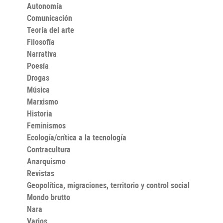
originales y documentos (algunos de ellos muy poco
Autonomía
estudiados hasta hoy) existen a disposición de la
Comunicación
investigación.
Teoría del arte
Filosofía
Narrativa
Poesía
Drogas
Música
Marxismo
Historia
Feminismos
Ecología/crítica a la tecnología
Contracultura
Anarquismo
Revistas
Geopolítica, migraciones, territorio y control social
Mondo brutto
Nara
Varios