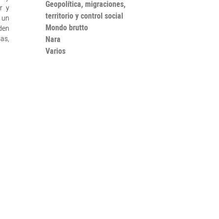
Geopolítica, migraciones,
r y
territorio y control social
 un
Mondo brutto
den
sas,
Nara
Varios