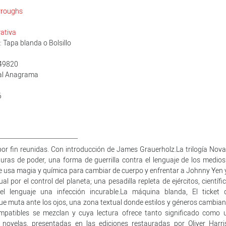
rroughs
ativa
 Tapa blanda o Bolsillo
49820
rial Anagrama
6
or fin reunidas. Con introducción de James Grauerholz.La trilogía Nova
turas de poder, una forma de guerrilla contra el lenguaje de los medios
ee usa magia y química para cambiar de cuerpo y enfrentar a Johnny Yen y
por el control del planeta; una pesadilla repleta de ejércitos, científi
l lenguaje una infección incurable.La máquina blanda, El ticket 
e muta ante los ojos, una zona textual donde estilos y géneros cambian
mpatibles se mezclan y cuya lectura ofrece tanto significado como 
ovelas, presentadas en las ediciones restauradas por Oliver Harri