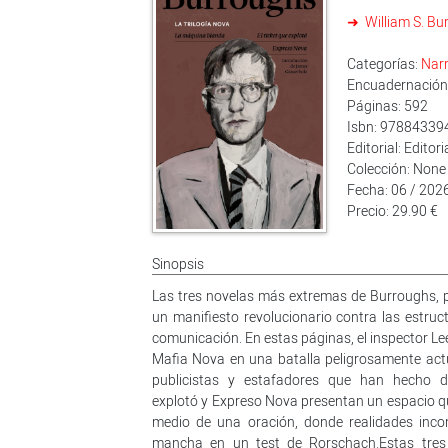
William S. Bu
Categorías:
Narr
Encuadernación:
Páginas: 592
Isbn: 97884339
Editorial: Edito
Colección: None
Fecha: 06 / 202
Precio: 29.90 €
Sinopsis
Las tres novelas más extremas de Burroughs, p
un manifiesto revolucionario contra las estruc
comunicación. En estas páginas, el inspector L
Mafia Nova en una batalla peligrosamente actual 
publicistas y estafadores que han hecho de
explotó y Expreso Nova presentan un espacio qu
medio de una oración, donde realidades inco
mancha en un test de Rorschach.Estas tres n