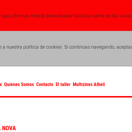
Fuga Librerias estará desactivada hasta la vuelta de las vaca
 a nuestra política de cookies. Si continúas navegando, acepta
s
Quienes Somos
Contacto
El taller
Multizines Alhelí
A NOVA