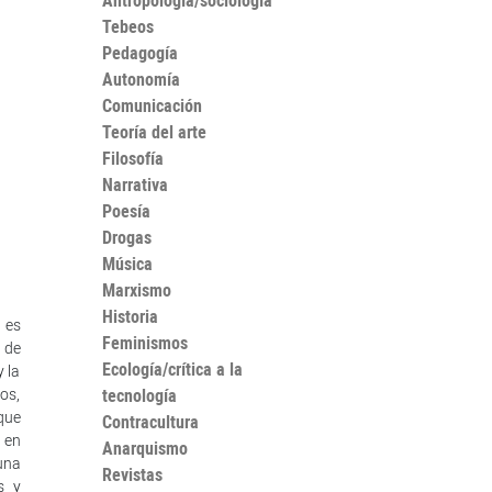
Antropología/sociología
Tebeos
Pedagogía
Autonomía
Comunicación
Teoría del arte
Filosofía
Narrativa
Poesía
Drogas
Música
Marxismo
Historia
 es
Feminismos
 de
Ecología/crítica a la
 la
cos,
tecnología
que
Contracultura
 en
Anarquismo
una
Revistas
s y