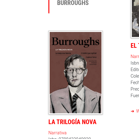
BURROUGHS
EL
Narr
Isb
Edit
Col
Fech
Prec
Fuer
W
LA TRILOGÍA NOVA
Narrativa