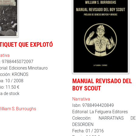
 TIQUET QUE EXPLOTÓ
ativa
n: 9788445072097
orial: Ediciones Minotauro
ección: KRONOS
MANUAL REVISADO DEL
a: 10 / 2008
io: 11.50 €
BOY SCOUT
a de stock
Narrativa
Isbn: 9788494420849
illiam S. Burroughs
Editorial: La Felguera Editores
Colección: NARRATIVAS DE
DESORDEN
Fecha: 01 / 2016