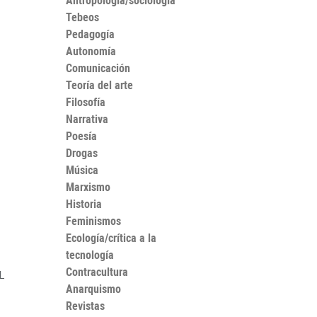
Antropología/sociología
Tebeos
Pedagogía
Autonomía
Comunicación
Teoría del arte
Filosofía
Narrativa
Poesía
Drogas
Música
Marxismo
Historia
Feminismos
Ecología/crítica a la
tecnología
Contracultura
L
Anarquismo
Revistas