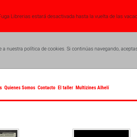
Fuga Librerias estará desactivada hasta la vuelta de las vaca
 a nuestra política de cookies. Si continúas navegando, acepta
s
Quienes Somos
Contacto
El taller
Multizines Alhelí