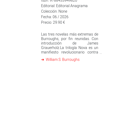
Isbn: 9788433949820
Editorial: Editorial Anagrama
Colección: None
Fecha: 06 / 2026
Precio: 29.90 €
Las tres novelas más extremas de
Burroughs, por fin reunidas. Con
introducción de James
Grauerholz.La trilogía Nova es un
manifiesto revolucionario contra
las estructuras de poder, una
William S. Burroughs
forma de guerrilla contra el
lenguaje de los medios de
comunicación. En estas páginas, el
inspector Lee usa magia y química
para cambiar de cuerpo y
enfrentar a Johnny Yen y la Mafia
Nova en una batalla
peligrosamente actual por el
control del planeta; una pesadilla
repleta de ejércitos, científicos,
publicistas y estafadores que han
hecho del lenguaje una infección
incurable.La máquina blanda, El