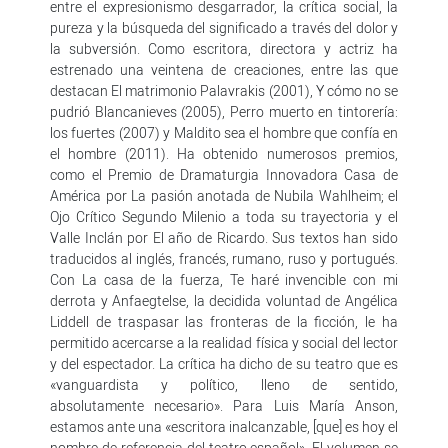
entre el expresionismo desgarrador, la crítica social, la
pureza y la búsqueda del significado a través del dolor y
la subversión. Como escritora, directora y actriz ha
estrenado una veintena de creaciones, entre las que
destacan El matrimonio Palavrakis (2001), Y cómo no se
pudrió Blancanieves (2005), Perro muerto en tintorería:
los fuertes (2007) y Maldito sea el hombre que confía en
el hombre (2011). Ha obtenido numerosos premios,
como el Premio de Dramaturgia Innovadora Casa de
América por La pasión anotada de Nubila Wahlheim; el
Ojo Crítico Segundo Milenio a toda su trayectoria y el
Valle Inclán por El año de Ricardo. Sus textos han sido
traducidos al inglés, francés, rumano, ruso y portugués.
Con La casa de la fuerza, Te haré invencible con mi
derrota y Anfaegtelse, la decidida voluntad de Angélica
Liddell de traspasar las fronteras de la ficción, le ha
permitido acercarse a la realidad física y social del lector
y del espectador. La crítica ha dicho de su teatro que es
«vanguardista y político, lleno de sentido,
absolutamente necesario». Para Luis María Anson,
estamos ante una «escritora inalcanzable, [que] es hoy el
nombre de referencia del teatro español». El volumen se