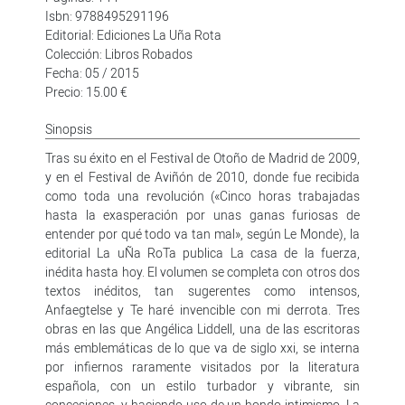
Isbn: 9788495291196
Editorial: Ediciones La Uña Rota
Colección: Libros Robados
Fecha: 05 / 2015
Precio: 15.00 €
Sinopsis
Tras su éxito en el Festival de Otoño de Madrid de 2009,
y en el Festival de Aviñón de 2010, donde fue recibida
como toda una revolución («Cinco horas trabajadas
hasta la exasperación por unas ganas furiosas de
entender por qué todo va tan mal», según Le Monde), la
editorial La uÑa RoTa publica La casa de la fuerza,
inédita hasta hoy. El volumen se completa con otros dos
textos inéditos, tan sugerentes como intensos,
Anfaegtelse y Te haré invencible con mi derrota. Tres
obras en las que Angélica Liddell, una de las escritoras
más emblemáticas de lo que va de siglo xxi, se interna
por infiernos raramente visitados por la literatura
española, con un estilo turbador y vibrante, sin
concesiones, y haciendo uso de un hondo intimismo. La