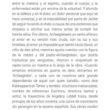
entre la materia y el espíritu, cuando el cuerpo y la
enfermedad están por encima de la voluntad. Y ahonda
en la belleza y en el dolor, un dolor personal que aquí se
hace universal, y en la imposibilidad por parte de Jackie
de seguir tocando el chelo a causa de una esclerosis que
empieza a atrofiar sus manos antes de cumplir los
treinta años. Por último, Anfaegtelsees un canto afónico
al amor en su versión más cruda, con su luz y sus
tinieblas, al amor ya imposible que siente hacia David, un
niño de diez años, mientras ajusta cuentas con la figura
de la madre y del padre.«Anfaegtelse», que podría
traducirse por «angustia«, «horror» o «inquietud» se
repite como un mantra a lo largo de la obra. «Cuando
amamos entramos en guerra, es decir, entramos en
"Anfaegtelse", y cada uno de nosotros será grande
dependiendo de aquel con quien batalló», como dice
Kierkegaard en Temor y temblor. «Escritora inalcanzable,
nombre de referencia» Escritora, directora teatral y
actriz, la trayectoria de Angélica Liddell traza, desde
principio de los años noventa, una curva de crecimiento
sin parangón en la escena española. Sus obras oscilan