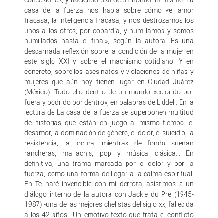
casa de la fuerza nos habla sobre cómo «el amor
fracasa, la inteligencia fracasa, y nos destrozamos los
unos a los otros, por cobardía, y humillamos y somos
humillados hasta el final», según la autora. Es una
descarnada reflexión sobre la condición de la mujer en
este siglo XXI y sobre el machismo cotidiano. Y en
concreto, sobre los asesinatos y violaciones de niñas y
mujeres que aún hoy tienen lugar en Ciudad Juárez
(México). Todo ello dentro de un mundo «colorido por
fuera y podrido por dentro», en palabras de Liddell. En la
lectura de La casa de la fuerza se superponen multitud
de historias que están en juego al mismo tiempo: el
desamor, la dominación de género, el dolor, el suicidio, la
resistencia, la locura, mientras de fondo suenan
rancheras, mariachis, pop y música clásica... En
definitiva, una trama marcada por el dolor y por la
fuerza, como una forma de llegar a la calma espiritual.
En Te haré invencible con mi derrota, asistimos a un
diálogo interno de la autora con Jackie du Pre (1945-
1987) -una de las mejores chelistas del siglo xx, fallecida
a los 42 años-. Un emotivo texto que trata el conflicto