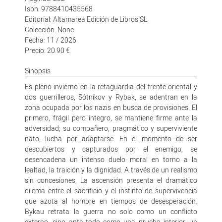
Isbn: 9788410435568
Editorial: Altamarea Edición de Libros SL
Colección: None
Fecha: 11 / 2026
Precio: 20.90 €
Sinopsis
Es pleno invierno en la retaguardia del frente oriental y
dos guerrilleros, Sótnikov y Rybak, se adentran en la
zona ocupada por los nazis en busca de provisiones. El
primero, frágil pero íntegro, se mantiene firme ante la
adversidad; su compañero, pragmático y superviviente
nato, lucha por adaptarse. En el momento de ser
descubiertos y capturados por el enemigo, se
desencadena un intenso duelo moral en torno a la
lealtad, la traición y la dignidad. A través de un realismo
sin concesiones, La ascensión presenta el dramático
dilema entre el sacrificio y el instinto de supervivencia
que azota al hombre en tiempos de desesperación.
Bykau retrata la guerra no solo como un conflicto
externo, sino ante todo como una prueba interior, un