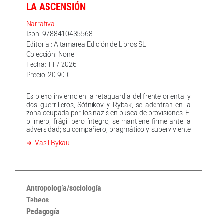
LA ASCENSIÓN
Narrativa
Isbn: 9788410435568
Editorial: Altamarea Edición de Libros SL
Colección: None
Fecha: 11 / 2026
Precio: 20.90 €
Es pleno invierno en la retaguardia del frente oriental y
dos guerrilleros, Sótnikov y Rybak, se adentran en la
zona ocupada por los nazis en busca de provisiones. El
primero, frágil pero íntegro, se mantiene firme ante la
adversidad; su compañero, pragmático y superviviente
nato, lucha por adaptarse. En el momento de ser
Vasil Bykau
descubiertos y capturados por el enemigo, se
desencadena un intenso duelo moral en torno a la
lealtad, la traición y la dignidad. A través de un realismo
sin concesiones, La ascensión presenta el dramático
dilema entre el sacrificio y el instinto de supervivencia
que azota al hombre en tiempos de desesperación.
Antropología/sociología
Bykau retrata la guerra no solo como un conflicto
Tebeos
externo, sino ante todo como una prueba interior, un
Pedagogía
juicio del alma humana, donde la conciencia individual