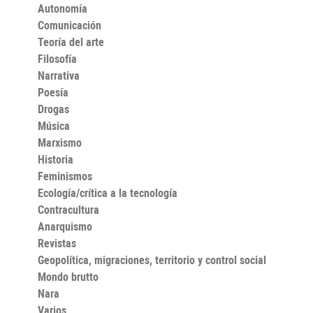
se convierte en la verdadera protagonista de la
Autonomía
historia.
Comunicación
Teoría del arte
Filosofía
Narrativa
Poesía
Drogas
Música
Marxismo
Historia
Feminismos
Ecología/crítica a la tecnología
Contracultura
Anarquismo
Revistas
Geopolítica, migraciones, territorio y control social
Mondo brutto
Nara
Varios