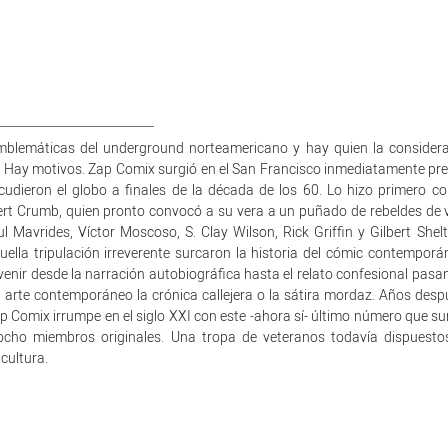
mblemáticas del underground norteamericano y hay quien la considera
o. Hay motivos. Zap Comix surgió en el San Francisco inmediatamente pre
acudieron el globo a finales de la década de los 60. Lo hizo primero c
obert Crumb, quien pronto convocó a su vera a un puñado de rebeldes de 
l Mavrides, Víctor Moscoso, S. Clay Wilson, Rick Griffin y Gilbert Shelt
ella tripulación irreverente surcaron la historia del cómic contemporá
enir desde la narración autobiográfica hasta el relato confesional pasa
el arte contemporáneo la crónica callejera o la sátira mordaz. Años desp
 Comix irrumpe en el siglo XXI con este -ahora sí- último número que s
ocho miembros originales. Una tropa de veteranos todavía dispuesto
acultura.