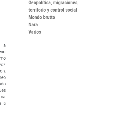
Geopolítica, migraciones,
territorio y control social
Mondo brutto
Nara
Varios
 la
vio
omo
voz
on.
neo
ndo
ués
uma
s a