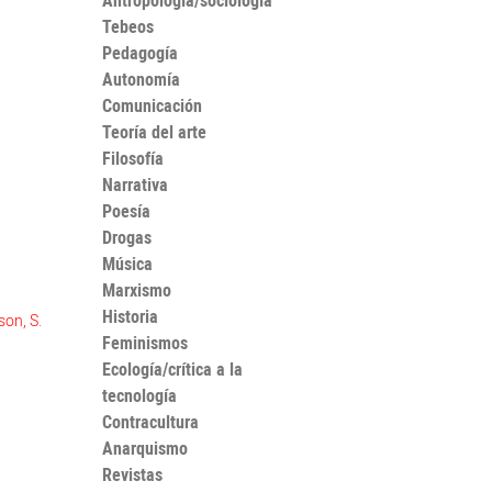
Antropología/sociología
Tebeos
Pedagogía
Autonomía
Comunicación
Teoría del arte
Filosofía
Narrativa
Poesía
Drogas
Música
Marxismo
Historia
son, S.
Feminismos
Ecología/crítica a la
tecnología
Contracultura
Anarquismo
Revistas