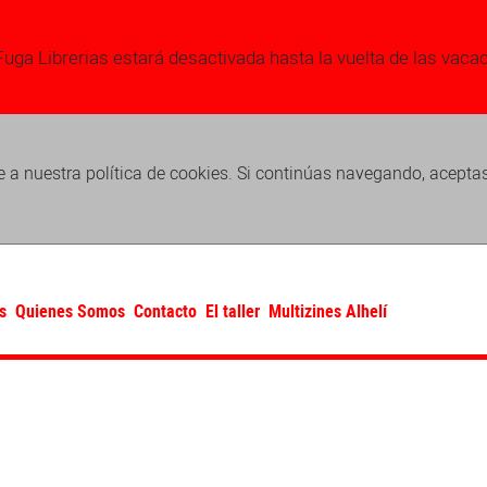
Fuga Librerias estará desactivada hasta la vuelta de las vaca
 a nuestra política de cookies. Si continúas navegando, acepta
s
Quienes Somos
Contacto
El taller
Multizines Alhelí