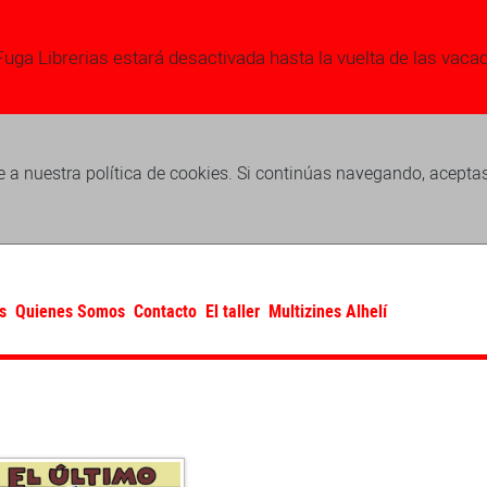
Fuga Librerias estará desactivada hasta la vuelta de las vaca
 a nuestra política de cookies. Si continúas navegando, acepta
s
Quienes Somos
Contacto
El taller
Multizines Alhelí