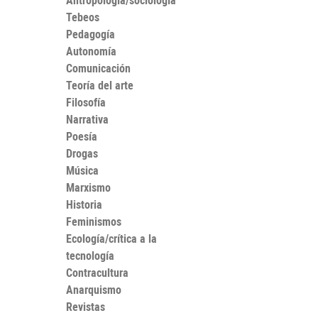
Antropología/sociología
Tebeos
Pedagogía
Autonomía
Comunicación
Teoría del arte
Filosofía
Narrativa
Poesía
Drogas
Música
Marxismo
Historia
Feminismos
Ecología/crítica a la
tecnología
Contracultura
Anarquismo
Revistas