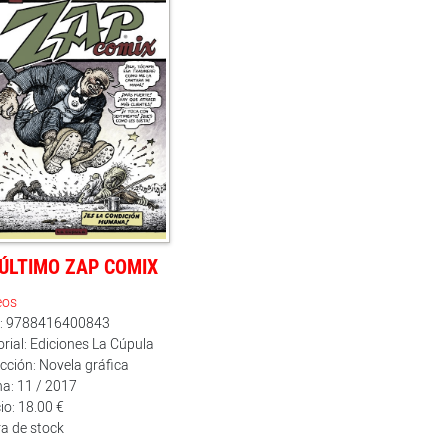
 ÚLTIMO ZAP COMIX
eos
n: 9788416400843
orial: Ediciones La Cúpula
cción: Novela gráfica
a: 11 / 2017
io: 18.00 €
a de stock