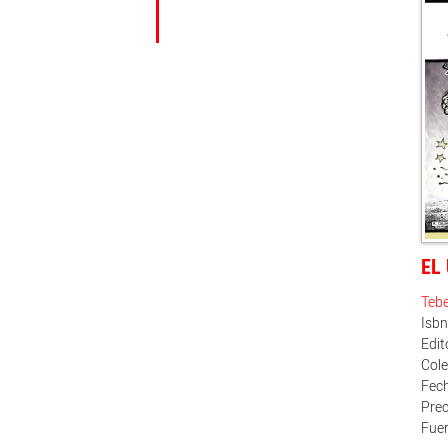
EL
Teb
Isb
Edit
Cole
Fech
Prec
Fuer