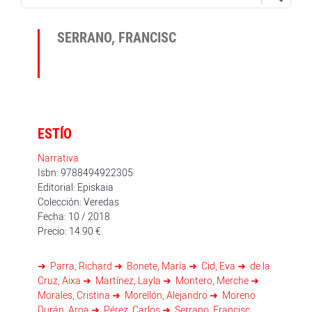
SERRANO, FRANCISC
ESTÍO
Narrativa
Isbn: 9788494922305
Editorial: Episkaia
Colección: Veredas
Fecha: 10 / 2018
Precio: 14.90 €
Parra, Richard
Bonete, María
Cid, Eva
de la
Cruz, Aixa
Martínez, Layla
Montero, Merche
Morales, Cristina
Morellón, Alejandro
Moreno
Durán, Aroa
Pérez, Carlos
Serrano, Francisc