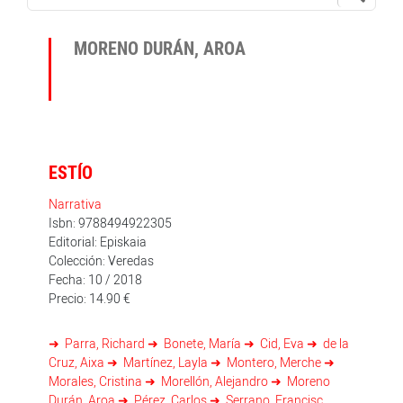
MORENO DURÁN, AROA
ESTÍO
Narrativa
Isbn: 9788494922305
Editorial: Episkaia
Colección: Veredas
Fecha: 10 / 2018
Precio: 14.90 €
Parra, Richard
Bonete, María
Cid, Eva
de la
Cruz, Aixa
Martínez, Layla
Montero, Merche
Morales, Cristina
Morellón, Alejandro
Moreno
Durán, Aroa
Pérez, Carlos
Serrano, Francisc