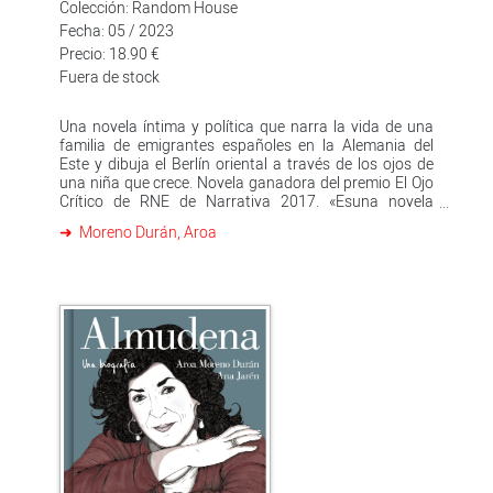
Colección: Random House
Fecha: 05 / 2023
Precio: 18.90 €
Fuera de stock
Una novela íntima y política que narra la vida de una
familia de emigrantes españoles en la Alemania del
Este y dibuja el Berlín oriental a través de los ojos de
una niña que crece. Novela ganadora del premio El Ojo
Crítico de RNE de Narrativa 2017. «Esuna novela
perfecta, por la emoción y por la manera de su autora
Moreno Durán, Aroa
de acertar en todas las decisiones». Almudena Grandes
Berlín, 1956. La tarde con más frío de todo el invierno,
las manos de una niña se ensucian de carbón. Berlín,
1958. En esas mismas manos hay un secreto o un
recuerdo, una insignia con tres letras grabadas: PCE.
Berlín,1961. La sangre de las sardinas ha quedado al
otro lado porque un muro ha partido la ciudad en dos.
Berlín, 1968. ¿Has pensado en lo que significa estar
aquí para siempre? Berlín, 1971. Qué cosas se llevan en
los viajes, cuando se huye, cuando no será posible el
regreso. La vida de Katia podría haber sido contada de
muchas formas, pero la prosa de Aroa Moreno Durán,
incisiva y brillante, nos la cuenta de este modo:
devolviendo la belleza al peso de la Historia.Críticas: