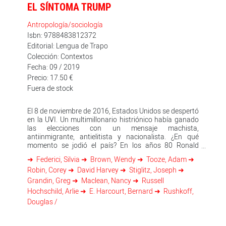
EL SÍNTOMA TRUMP
Antropología/sociología
Isbn: 9788483812372
Editorial: Lengua de Trapo
Colección: Contextos
Fecha: 09 / 2019
Precio: 17.50 €
Fuera de stock
El 8 de noviembre de 2016, Estados Unidos se despertó
en la UVI. Un multimillonario histriónico había ganado
las elecciones con un mensaje machista,
antiinmigrante, antielitista y nacionalista. ¿En qué
momento se jodió el país? En los años 80 Ronald
Reagan y Margaret Thatcher habían levantado un
Federici, Silvia
Brown, Wendy
Tooze, Adam
modelo de plácido entendimiento entre mercados y
Robin, Corey
David Harvey
Stiglitz, Joseph
democracias que hizo crack en 2008. Entonces
surgieron chispazos rupturistas como Occupy Wall
Grandin, Greg
Maclean, Nancy
Russell
Street. Hoy asistimos al rearme de las élites, y vemos
Hochschild, Arlie
E. Harcourt, Bernard
Rushkoff,
cómo Trump es solo uno de los indicios de un
Douglas /
fenómeno global: la extrema derecha crece y afloran
mandatarios como Bolsonaro, Salvini u Orban. Frente a
este panorama, los impulsores de El síntoma Trump se