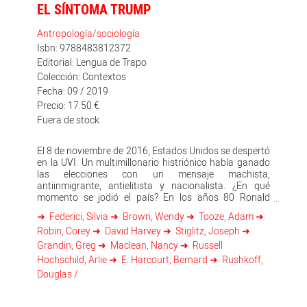
EL SÍNTOMA TRUMP
Antropología/sociología
Isbn: 9788483812372
Editorial: Lengua de Trapo
Colección: Contextos
Fecha: 09 / 2019
Precio: 17.50 €
Fuera de stock
El 8 de noviembre de 2016, Estados Unidos se despertó
en la UVI. Un multimillonario histriónico había ganado
las elecciones con un mensaje machista,
antiinmigrante, antielitista y nacionalista. ¿En qué
momento se jodió el país? En los años 80 Ronald
Reagan y Margaret Thatcher habían levantado un
Federici, Silvia
Brown, Wendy
Tooze, Adam
modelo de plácido entendimiento entre mercados y
Robin, Corey
David Harvey
Stiglitz, Joseph
democracias que hizo crack en 2008. Entonces
surgieron chispazos rupturistas como Occupy Wall
Grandin, Greg
Maclean, Nancy
Russell
Street. Hoy asistimos al rearme de las élites, y vemos
Hochschild, Arlie
E. Harcourt, Bernard
Rushkoff,
cómo Trump es solo uno de los indicios de un
Douglas /
fenómeno global: la extrema derecha crece y afloran
mandatarios como Bolsonaro, Salvini u Orban. Frente a
este panorama, los impulsores de El síntoma Trump se