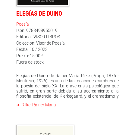
ELEGÍAS DE DUINO
Poesía
Isbn: 9788498955019
Editorial: VISOR LIBROS
Colección: Visor de Poesía
Fecha: 10 / 2023
Precio: 15.00 €
Fuera de stock
Elegías de Duino de Rainer María Rilke (Praga, 1875 -
Montreux, 1926), es una de las creaciones cumbres de
la poesía del siglo XX. La grave crisis psicológica que
sufrió, en gran parte debida a su acercamiento a la
filosofía existencial de Kierkegaard, y el dramatismo y
la angustia que soportó por la guerra mundial, que
Rilke, Rainer Maria
tanto le obsesionaba, le llevó al autor a una huida de la
cultura de la crisis que ocupaba el fin de siglo,
llevándole hacia una visión más compleja de la vida;
una visión que consideraba al hombre culpable de la
destrucción del mundo, pero también su salvador
cuando pudiera transferir su entidad al «espacio