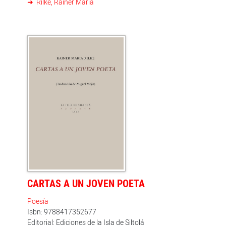
Rilke, Rainer Maria
fueron publicados juntos, en 1909, con el título único
de Réquiem. Pero antes, en 1900 ya había escrito otro,
el «Réquiem por Gretel Kottmeyer», una amiga de Clara
Westhoff, con la que pronto se casaría el poeta, que
formó parte del Libro de las imágenes, publicado en
1902; y más adelante, en 1915, aún escribió el
«Réquiem por la muerte de un niño», al fallecimiento de
Peter Jaffé, el hijo de unos amigos muniqueses muerto
a los ocho años, que no se publicó en vida del poeta,
sino en 1927, en la primera edición de sus Obras
completas. Luego, en 1931, los cuatro Réquiem fueron
agrupados con ese único título en un libro, que es el
que aquí se publica, en edición bilingu&#776;e, con
versiones al castellano de Jesús Munárriz.
CARTAS A UN JOVEN POETA
Poesía
Isbn: 9788417352677
Editorial: Ediciones de la Isla de Siltolá