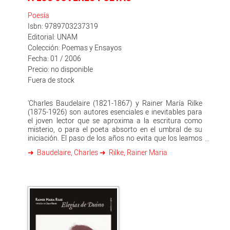
Poesía
Isbn: 9789703237319
Editorial: UNAM
Colección: Poemas y Ensayos
Fecha: 01 / 2006
Precio: no disponible
Fuera de stock
'Charles Baudelaire (1821-1867) y Rainer María Rilke
(1875-1926) son autores esenciales e inevitables para
el joven lector que se aproxima a la escritura como
misterio, o para el poeta absorto en el umbral de su
iniciación. El paso de los años no evita que los leamos
con la misma emoción o intensidad. Se mantienen y
Baudelaire, Charles
Rilke, Rainer Maria
nos mantienen vivos porque su entrega a la poesía se
manifiesta en haber vivido sin concesiones, en
perseguir a la belleza como valor supremo y forjar las
herramientas necesarias para hacer de la poesía un
medio para transformar el mundo. Para cambiar la
vida Con base en su experiencia, nuestros poetas
ejemplifican instantes en que el creador enfrenta
señuelos y realidades, fantasmas y criaturas tangibles,
ángeles y demonios. Ambos textos incluyen, de una u