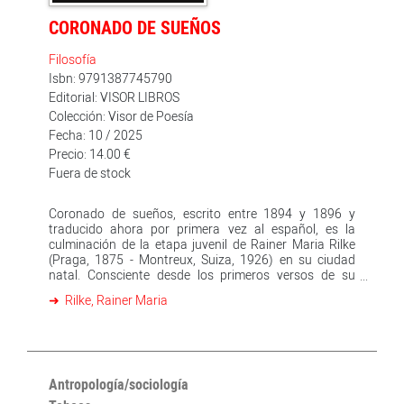
CORONADO DE SUEÑOS
Filosofía
Isbn: 9791387745790
Editorial: VISOR LIBROS
Colección: Visor de Poesía
Fecha: 10 / 2025
Precio: 14.00 €
Fuera de stock
Coronado de sueños, escrito entre 1894 y 1896 y
traducido ahora por primera vez al español, es la
culminación de la etapa juvenil de Rainer Maria Rilke
(Praga, 1875 - Montreux, Suiza, 1926) en su ciudad
natal. Consciente desde los primeros versos de su
misión como transformador de lo visible en lo invisible
Rilke, Rainer Maria
a través de la celebración del mundo, escuchamos ya
la voz inconfundible del poeta, que a través de los 51
poemas que componen la obra nos abre su corazón de
forma conmovedora. Temas como la rosa, el silencio,
las fuentes, la muerte prematura o la búsqueda de una
religiosidad propia aparecen ya aquí, esbozados con
Antropología/sociología
trazos tímidos pero genuinos, y acompañarán al autor