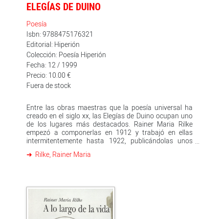
ELEGÍAS DE DUINO
Poesía
Isbn: 9788475176321
Editorial: Hiperión
Colección: Poesía Hiperión
Fecha: 12 / 1999
Precio: 10.00 €
Fuera de stock
Entre las obras maestras que la poesía universal ha
creado en el siglo xx, las Elegías de Duino ocupan uno
de los lugares más destacados. Rainer Maria Rilke
empezó a componerlas en 1912 y trabajó en ellas
intermitentemente hasta 1922, publicándolas unos
meses más tarde, en 1923, tres años antes de su
Rilke, Rainer Maria
muerte. Desde su aparición fueron recibidas por
lectores y críticos con entusiasmo y admiración. La
nueva traducción de Jenaro Talens de este libro,
traducido a decenas de idiomas y en varias ocasiones
al castellano, se ciñe con precisión y sabiduría poéticas
al original para ofrecer al lector en lengua española
una versión ajustada y fiel que, junto al texto alemán,
permiten un acercamiento cabal a la palabra del poeta.