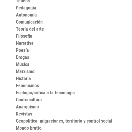
Tebeos
a lo largo de su evolución estilística, como una siembra
Pedagogía
de juventud que cuidará con mimo y a la que
consagrará toda una vida para desentrañar sus
Autonomía
misterios y recoger más tarde sus frutos en forma de
Comunicación
las Elegías de Duino y los Sonetos a Orfeo. Llevará así
«por primera vez a la perfección el poema alemán», en
Teoría del arte
palabras de Robert Musil, que concluía que «Rilke no
Filosofía
fue solo una cumbre de su época, fue una de esas
Narrativa
alturas en las que el destino del espíritu hace pie para
pasar sobre las épocas».
Poesía
Drogas
Música
Marxismo
Historia
Feminismos
Ecología/crítica a la tecnología
Contracultura
Anarquismo
Revistas
Geopolítica, migraciones, territorio y control social
Mondo brutto