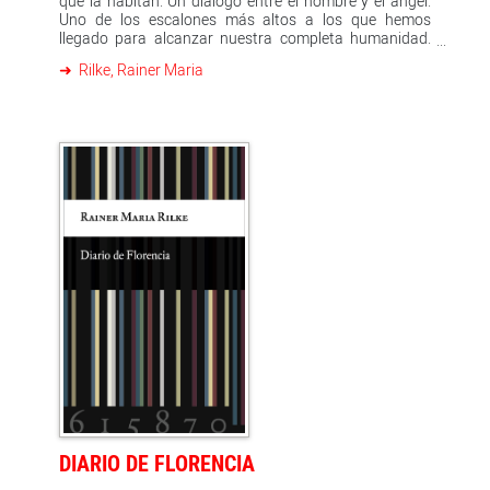
que la habitan. Un diálogo entre el hombre y el ángel.
Uno de los escalones más altos a los que hemos
llegado para alcanzar nuestra completa humanidad.
«Una tormenta sin nombre, un huracán del espíritu»,
Rilke, Rainer Maria
así las definió Rilke. Las Elegías son uno de los poemas
más traducidos a nuestra lengua, pero nunca por un
escritor cuya importancia sea comparable a la de Juan
Rulfo. No se trata de una traducción, sino de
recreación, de una reescritura, de una nueva obra en sí
misma. Este libro nos hará leer de forma muy distinta,
por siempre, tanto la obra de Rulfo como la de Rilke,
dos de los más grandes poetas de nuestro tiempo.
DIARIO DE FLORENCIA