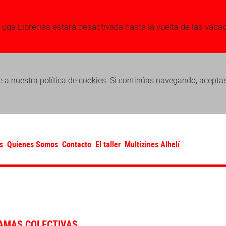
Fuga Librerias estará desactivada hasta la vuelta de las vaca
 a nuestra política de cookies. Si continúas navegando, acepta
s
Quienes Somos
Contacto
El taller
Multizines Alhelí
AMAS COLECTIVAS