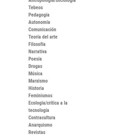
Antropología/sociología
Tebeos
Pedagogía
Autonomía
Comunicación
Teoría del arte
Filosofía
Narrativa
Poesía
Drogas
Música
Marxismo
Historia
Feminismos
Ecología/crítica a la
tecnología
Contracultura
Anarquismo
Revistas