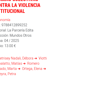
NTRA LA VIOLENCIA
STITUCIONAL
onomía
n: 9788412899252
orial: La Parcería Edita
cción: Mundos Otros
a: 04 / 2025
io: 13.00 €
etrisey Nadali, Débora
Viotti
alatto, Matías
Romero
gado, Marta
Ortega, Elena
eyra, Petra