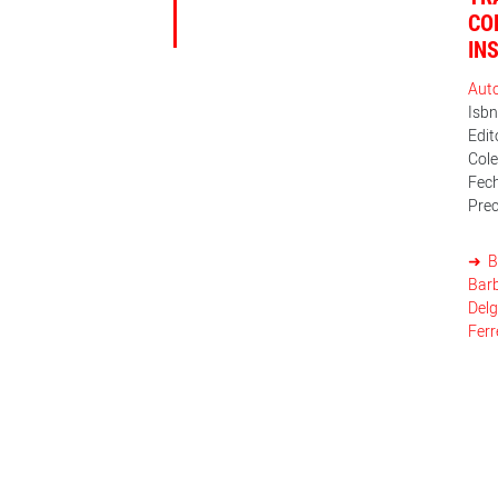
CO
IN
Aut
Isb
Edit
Cole
Fech
Prec
B
Barb
Del
Ferr