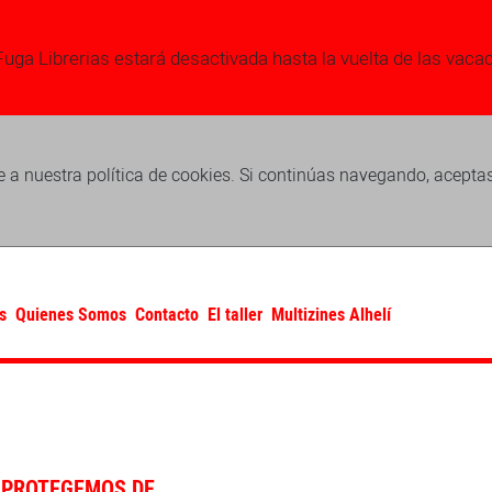
Fuga Librerias estará desactivada hasta la vuelta de las vaca
 a nuestra política de cookies. Si continúas navegando, acepta
s
Quienes Somos
Contacto
El taller
Multizines Alhelí
 PROTEGEMOS DE