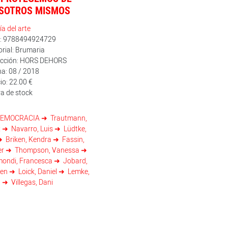
SOTROS MISMOS
ía del arte
n: 9788494924729
orial: Brumaria
ección: HORS DEHORS
a: 08 / 2018
io: 22.00 €
a de stock
EMOCRACIA
Trautmann,
x
Navarro, Luis
Lüdtke,
Briken, Kendra
Fassin,
er
Thompson, Vanessa
mondi, Francesca
Jobard,
ien
Loick, Daniel
Lemke,
a
Villegas, Dani