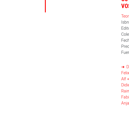
VO
Teor
Isb
Edit
Col
Fech
Prec
Fuer
D
Feli
Alf
Didi
Rai
Fab
Anj