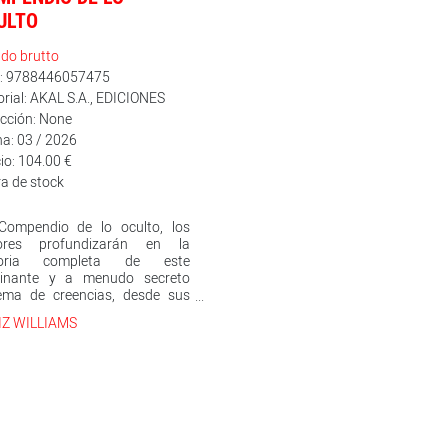
ULTO
do brutto
n: 9788446057475
orial: AKAL S.A., EDICIONES
cción: None
a: 03 / 2026
io: 104.00 €
a de stock
Compendio de lo oculto, los
tores profundizarán en la
toria completa de este
cinante y a menudo secreto
tema de creencias, desde sus
genes antiguos hasta sus
IZ WILLIAMS
cticas contemporáneas, para
ner una visión de las creencias
 subyacen