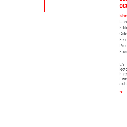
OC
Mon
Isb
Edit
Cole
Fech
Prec
Fuer
En 
lec
his
fas
sis
orí
L
prá
obte
que