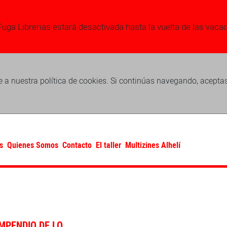
Fuga Librerias estará desactivada hasta la vuelta de las vaca
 a nuestra política de cookies. Si continúas navegando, acepta
s
Quienes Somos
Contacto
El taller
Multizines Alhelí
MPENDIO DE LO