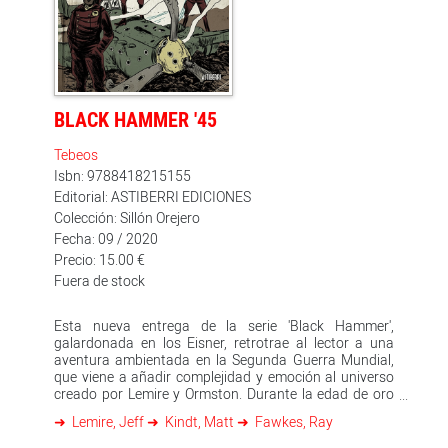
edición integral consta de un prólogo de Darwyn Cooke
y más de 50 páginas extra con nuevas historietas
realizadas para la ocasión, así como bocetos y
muestras de materiales promocionales.
BLACK HAMMER '45
Tebeos
Isbn: 9788418215155
Editorial: ASTIBERRI EDICIONES
Colección: Sillón Orejero
Fecha: 09 / 2020
Precio: 15.00 €
Fuera de stock
Esta nueva entrega de la serie 'Black Hammer',
galardonada en los Eisner, retrotrae al lector a una
aventura ambientada en la Segunda Guerra Mundial,
que viene a añadir complejidad y emoción al universo
creado por Lemire y Ormston. Durante la edad de oro
de los superhéroes, un equipo de élite de las fuerzas
Lemire, Jeff
Kindt, Matt
Fawkes, Ray
aéreas llamado el Escuadrón Martillo Negro se unió
para combatir a los nazis, una variedad de amenazas