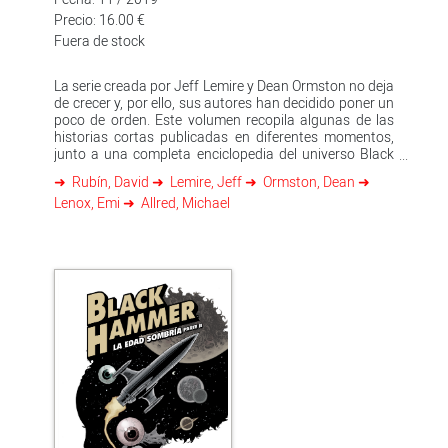
Precio: 16.00 €
Fuera de stock
La serie creada por Jeff Lemire y Dean Ormston no deja
de crecer y, por ello, sus autores han decidido poner un
poco de orden. Este volumen recopila algunas de las
historias cortas publicadas en diferentes momentos,
junto a una completa enciclopedia del universo Black
Hammer y sus personajes. Acompañados por más de
Rubín, David
Lemire, Jeff
Ormston, Dean
veinte dibujantes, destacan nombres como Emi Lenox,
Lenox, Emi
Allred, Michael
quien ilustra la historia de Cthu-Louise, una
adolescente lovecraftiana decidida a hacer lo que sea
para parecer normal, o como David Rubín, quien ha
preparado una visita guiada a la casa de los horrores
de la bruja más estrambótica de 'Black Hammer'.
Además, una magnífica selección de artistas invitados
ilustra una extraña aventura del Coronel Weird en la
granja que formó parte de la edición "Giant Sized
Annual" ("Almanaque gigante") de 'Black Hammer'. Este
volumen es una oportunidad única de acceder a las
historias cortas que Jeff Lemire ha ido escribiendo y
que por fin se reúnen en un único tomo. 'Black Hammer.
Calles de Spiral' contiene "Giant Sized Annual"
("Almanaque gigante"), "Black Hammer. Cthu-Louise",
"La enciclopedia del universo de Black Hammer"; y