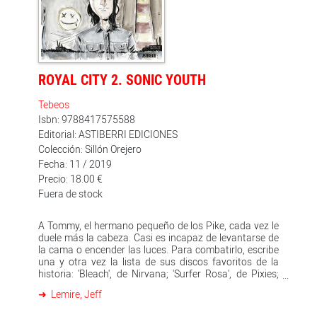
ROYAL CITY 2. SONIC YOUTH
Tebeos
Isbn: 9788417575588
Editorial: ASTIBERRI EDICIONES
Colección: Sillón Orejero
Fecha: 11 / 2019
Precio: 18.00 €
Fuera de stock
A Tommy, el hermano pequeño de los Pike, cada vez le
duele más la cabeza. Casi es incapaz de levantarse de
la cama o encender las luces. Para combatirlo, escribe
una y otra vez la lista de sus discos favoritos de la
historia: 'Bleach', de Nirvana; 'Surfer Rosa', de Pixies;
'Eric's Trip', de Love Tara; 'London Calling', de The Clash
Lemire, Jeff
Aun así, nada consigue mitigarlo. En esta segunda
entrega de 'Royal City', Lemire retrocede en el tiempo