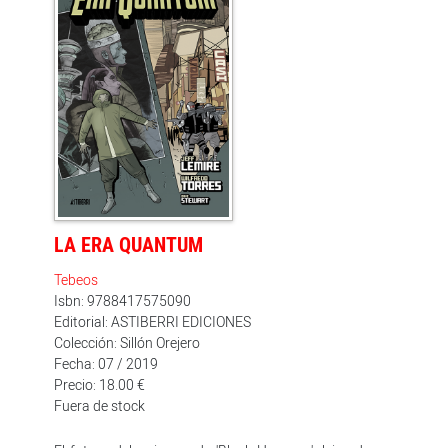
de algunos de los más grandes héroes de 'Black
Hammer'. Si en 'Sherlock Frankenstein y la legión del
mal' (Astiberri, 2018) Jeff Lemire y David Rubín se
recreaban en los supervillanos del universo 'Black
Hammer', 'Doctor Star y el reino de los mañanas'
perdidos ofrece la crónica del legado de un superhéroe
de la edad de oro y sus dificultades de mantener la
normalidad en su vida familiar.
LA ERA QUANTUM
Tebeos
Isbn: 9788417575090
Editorial: ASTIBERRI EDICIONES
Colección: Sillón Orejero
Fecha: 07 / 2019
Precio: 18.00 €
Fuera de stock