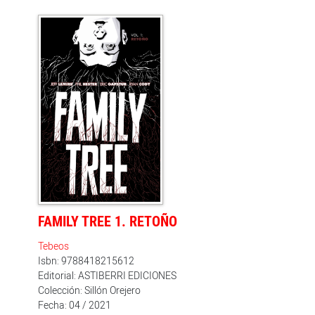
granero negro. El padre Burke sigue a un brutal asesino
en el Gideon Falls de 1886. Un asesino que puede viajar
por el tiempo y por el espacio. Un asesino llamado...
¿Norton Sinclair? Jeff Lemire ('Black Hammer',
'Ascender', 'Essex County') y Andrea Sorrentino
mantienen la fuerza de esta obra de terror psicológico
compleja con una atmósfera inquietante, que se vuelve
frenética a medida que avanza la trama iniciando así
un viaje salvaje.
FAMILY TREE 1. RETOÑO
Tebeos
Isbn: 9788418215612
Editorial: ASTIBERRI EDICIONES
Colección: Sillón Orejero
Fecha: 04 / 2021