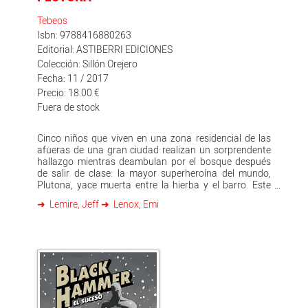
Tebeos
Isbn: 9788416880263
Editorial: ASTIBERRI EDICIONES
Colección: Sillón Orejero
Fecha: 11 / 2017
Precio: 18.00 €
Fuera de stock
Cinco niños que viven en una zona residencial de las
afueras de una gran ciudad realizan un sorprendente
hallazgo mientras deambulan por el bosque después
de salir de clase: la mayor superheroína del mundo,
Plutona, yace muerta entre la hierba y el barro. Este
descubrimiento los embarcará en un oscuro viaje que
Lemire, Jeff
Lenox, Emi
amenaza con romper su amistad y poner en peligro
sus vidas. Lemire lleva a los lectores a un viaje a través
del lado oscuro de la adolescencia, explorando las
relaciones abusivas, el acoso, el amor y el significado
de hacerse adulto. Una historia amarga, conmovedora
y profunda narrada con la maestría de uno de los
guionistas estadounidenses más importantes del
momento. Los derechos cinematográficos de Plutona
han sido adquiridos por Waypoint Entertainment.