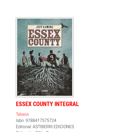
Martillo Negro, es imprescindible para volver a unir al
equipo a medida que las impactantes revelaciones
cambian su mundo a cada paso. Porque no, aún no
está todo bien. En este cuarto volumen, el dibujante
Rich Tommaso se une al equipo ganador de un Eisner a
la mejor serie nueva en 2017, Jeff Lemire y Dean
Ormston. El universo de 'Black Hammer', que no deja de
crecer gracias a su serie principal y diferentes spin-offs,
podrá ser llevada al cine y a la televisión tras la
adquisión de estos derechos por la productora
Legendary Entertainment (que tiene en su trayectoria
más de cincuenta largometrajes, entre los que se
encuentra 'Batman Begins'). Lemire anunció que
participará también en la redacción de las
adaptaciones, puesto que, como declaró a 'The New
York Times', 'Black Hammer' va un año o dos por
delante respecto al ritmo de publicación.
ESSEX COUNTY INTEGRAL
Tebeos
Isbn: 9788417575724
Editorial: ASTIBERRI EDICIONES