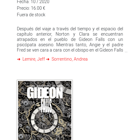
Fecha: 10 / 2020
Precio: 16.00 €
Fuera de stock
Después del viaje a través del tiempo y el espacio del
capítulo anterior, Norton y Clara se encuentran
atrapados en el pueblo de Gideon Falls con un
psicópata asesino. Mientras tanto, Angie y el padre
Fred se ven cara a cara con el obispo en el Gideon Falls
de la gran ciudad, donde los secretos de la máquina
Lemire, Jeff
Sorrentino, Andrea
pentáculo se revelan en todo su delirante esplendor. En
medio del caos, ¿qué pasará cuando los Labradores
por fin respondan a la llamada del deber? Jeff Lemire
('Black Hammer', 'Descender', 'Essex County') y Andrea
Sorrentino ('El viejo Logan', 'Green Arrow') forman el
equipo creativo responsable de algunos de los grandes
éxitos del cómic estadounidense y que, con 'Gideon
Falls', ganó el premio Eisner 2019 a la mejor serie
nueva.