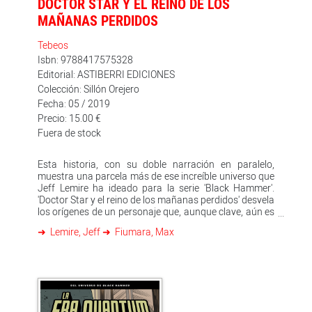
DOCTOR STAR Y EL REINO DE LOS
MAÑANAS PERDIDOS
Tebeos
Isbn: 9788417575328
Editorial: ASTIBERRI EDICIONES
Colección: Sillón Orejero
Fecha: 05 / 2019
Precio: 15.00 €
Fuera de stock
Esta historia, con su doble narración en paralelo,
muestra una parcela más de ese increíble universo que
Jeff Lemire ha ideado para la serie 'Black Hammer'.
'Doctor Star y el reino de los mañanas perdidos' desvela
los orígenes de un personaje que, aunque clave, aún es
casi un desconocido para el público: un anciano
Lemire, Jeff
Fiumara, Max
justiciero quiere desesperadamente retomar el
contacto con su hijo perdido, del que esperaba que
algún día llevara la capa del Doctor Star. A lo largo de
este estremecedor relato de superhéroes sobre padres
e hijos se descubre el origen del Doctor Star en la
Segunda Guerra Mundial, cómo obtuvo sus poderes,
sus emocionantes aventuras astrales y la formación