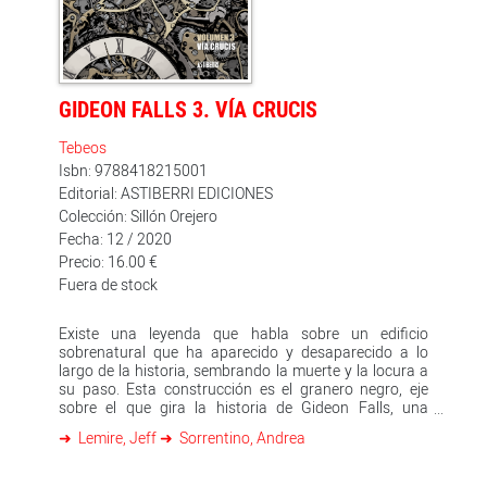
GIDEON FALLS 3. VÍA CRUCIS
Tebeos
Isbn: 9788418215001
Editorial: ASTIBERRI EDICIONES
Colección: Sillón Orejero
Fecha: 12 / 2020
Precio: 16.00 €
Fuera de stock
Existe una leyenda que habla sobre un edificio
sobrenatural que ha aparecido y desaparecido a lo
largo de la historia, sembrando la muerte y la locura a
su paso. Esta construcción es el granero negro, eje
sobre el que gira la historia de Gideon Falls, una
pequeña población rural ubicada en un punto
Lemire, Jeff
Sorrentino, Andrea
indefinido del mapa y del tiempo. En este tercer tomo la
pesadilla surrealista se intensifica al otro lado del
espejo y el ritmo se acelera una vez adentrados en el