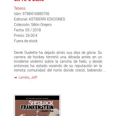
Tebeos
Isbn: 9788416880706
Editorial: ASTIBERRI EDICIONES
Colección: Sillón Orejero
Fecha: 05 / 2018
Precio: 26.00 €
Fuera de stock
Derek Ouelette ha dejado atrás sus días de gloria. Su
carrera de hockey terminó una década antes en un
incidente violento sobre la cancha de hielo, y desde
entonces ha estado viviendo de su reputación en la
remota comunidad del norte donde creció, bebiendo
demasiado y peleando con cualquiera que se le
Lemire, Jeff
cruzara. Pero un día su hermana Beth, a la que hace
tiempo que no ve, aparece en la ciudad de forma
inesperada, huyendo de un novio abusador. Buscando
desaparecer por un tiempo, los dos hermanos se
esconden en un refugio de caza aislado en el bosque
local. Es allí donde intentan encontrar la manera de
volver a conectar entre ellos y con los dolorosos
secretos de su pasado... Incluso cuando el ex de Beth
reaparece y amenaza con arrastrar a Derek y Beth de