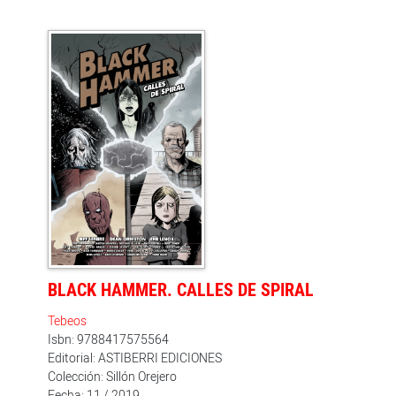
hasta 1993 para seguir los pasos de unos aún
adolescentes hermanos Pike. Es este año cuando los
misterios alrededor de la muerte de Tommy aún no han
sido borrados y cuando todos los pecados que ahora
persiguen a la familia Pike aún no se habían cometido.
Este tomo profundiza aún más en la génesis de la
soledad de los personajes, atrapados en una ciudad
que se siente tan sola y atrapada como ellos. 'Royal
City' es el regreso de Jeff Lemire al territorio literario y
temático de la trilogía de 'Essex County' (Astiberri,
2008-2010), y su proyecto más ambicioso y personal
hasta la fecha.
BLACK HAMMER. CALLES DE SPIRAL
Tebeos
Isbn: 9788417575564
Editorial: ASTIBERRI EDICIONES
Colección: Sillón Orejero
Fecha: 11 / 2019