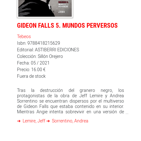
GIDEON FALLS 5. MUNDOS PERVERSOS
Tebeos
Isbn: 9788418215629
Editorial: ASTIBERRI EDICIONES
Colección: Sillón Orejero
Fecha: 05 / 2021
Precio: 16.00 €
Fuera de stock
Tras la destrucción del granero negro, los
protagonistas de la obra de Jeff Lemire y Andrea
Sorrentino se encuentran dispersos por el multiverso
de Gideon Falls que estaba contenido en su interior.
Mientras Angie intenta sobrevivir en una versión de
1984, Clara está sola en una versión del salvaje Oeste,
Lemire, Jeff
Sorrentino, Andrea
y el padre Fred es un hombre desubicado en el Gideon
Falls ciberpunk. De momento, nadie sabe dónde ha
aterrizado Norton y, aunque estos mundos parecen
separados, el Hombre Que Ríe está más cerca de lo