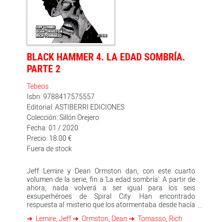
"Horrores del porvenir", del Día del Cómic Gratis de
2019 en Norteamérica.
BLACK HAMMER 4. LA EDAD SOMBRÍA.
PARTE 2
Tebeos
Isbn: 9788417575557
Editorial: ASTIBERRI EDICIONES
Colección: Sillón Orejero
Fecha: 01 / 2020
Precio: 18.00 €
Fuera de stock
Jeff Lemire y Dean Ormston dan, con este cuarto
volumen de la serie, fin a 'La edad sombría'. A partir de
ahora, nada volverá a ser igual para los seis
exsuperhéroes de Spiral City. Han encontrado
respuesta al misterio que los atormentaba desde hacía
una década, pero ¿es suficiente para recuperar su paz?
Lemire, Jeff
Ormston, Dean
Tomasso, Rich
La firme determinación de Lucy Weber, la nueva