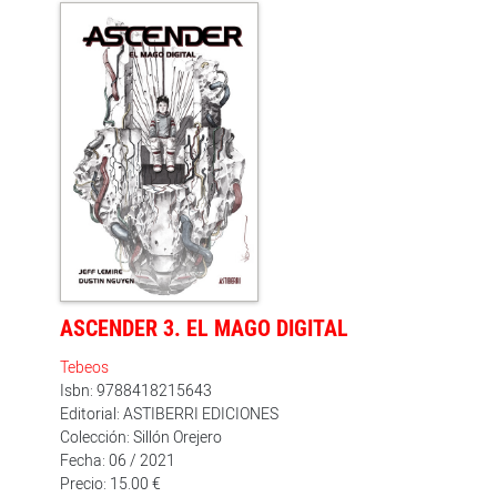
imaginado. A medida que el final de Gideon Falls se
acerca, los mundos que contenía el granero negro se
vuelven cada vez más perversos y la única solución se
encuentra en reunirse de nuevo. En el penúltimo
volumen de la obra ganadora del premio Eisner 2019 a
la mejor serie nueva, Jeff Lemire y Andrea Sorrentino
nos proponen un salto de fe para salir del horror. El
final está cerca de verdad.
ASCENDER 3. EL MAGO DIGITAL
Tebeos
Isbn: 9788418215643
Editorial: ASTIBERRI EDICIONES
Colección: Sillón Orejero
Fecha: 06 / 2021
Precio: 15.00 €