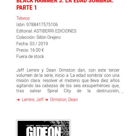
BLACK HAMMER 3. LA EDAD SOMBRÍA.
PARTE 1
Tebeos
Isbn: 9788417575106
Editorial: ASTIBERRI EDICIONES
Colección: Sillón Orejero
Fecha: 03 / 2019
Precio: 16.00 €
Fuera de stock
Jeff Lemire y Dean Ormston dan, con este tercer
volumen de la serie, inicio a 'La edad sombría' con una
misión clara: resolver el misterio que lleva diez años
agitando las cabezas de los seis exsuperhéroes que,
tras salvar Spiral City de la destrucción,
desaparecieron y cayeron en el olvido. Para la mayoría,
Lemire, Jeff
Ormston, Dean
se habían convertido en leyendas urbanas, pero no
para Lucy Weber, la hija de Martillo Negro. Tras
encontrar la granja, Lucy Weber se ha convertido en la
nueva Martillo Negro y en el justo momento en que
está a punto de revelar a nuestros héroes cómo
acabaron atrapados en la granja y cómo huir de ella,
desaparece. Junto a ella, también se esfuma la