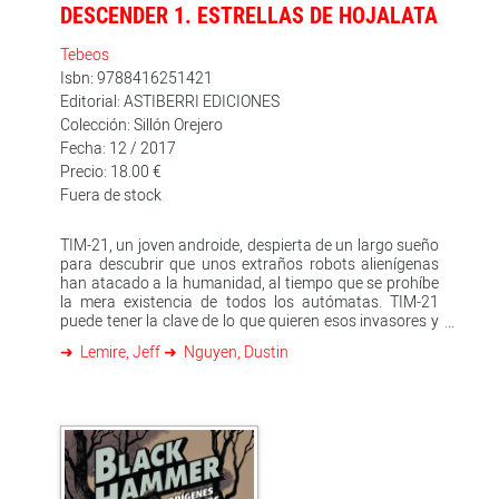
DESCENDER 1. ESTRELLAS DE HOJALATA
Tebeos
Isbn: 9788416251421
Editorial: ASTIBERRI EDICIONES
Colección: Sillón Orejero
Fecha: 12 / 2017
Precio: 18.00 €
Fuera de stock
TIM-21, un joven androide, despierta de un largo sueño
para descubrir que unos extraños robots alienígenas
han atacado a la humanidad, al tiempo que se prohíbe
la mera existencia de todos los autómatas. TIM-21
puede tener la clave de lo que quieren esos invasores y
el porqué de su llegada, lo que le convierte en el robot
Lemire, Jeff
Nguyen, Dustin
más buscado. Una apasionada y profunda odisea
cósmica en la que se enfrentan humanos contra
máquinas y mundos contra otros mundos. Antes de
que el primer comic book de la edición en inglés de
'Descender' se pusiera a la venta, Lemire y Nguyen,
ganador del premio Eisner 2016 al mejor portadista por
esta serie, tuvieron que lidiar con las múltiples ofertas
que empezaron a recibir de los estudios de Hollywood