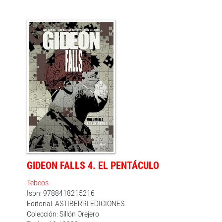
esotéricas y su guerrero aéreo supremo, el Cazador
Fantasma. Este volumen recopila los números 1 a 4 de
'Black Hammer '45' del equipo creativo formado por
Ray Fawkes, Jeff Lemire y Matt Kindt, además de una
selección de bocetos.
GIDEON FALLS 4. EL PENTÁCULO
Tebeos
Isbn: 9788418215216
Editorial: ASTIBERRI EDICIONES
Colección: Sillón Orejero