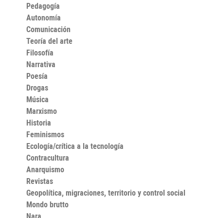
Pedagogía
propios principios; y asistimos al surgimiento de
Napoleón de las cenizas del Reino del Terror. Basado en
Autonomía
décadas de estudios, El nacimiento de un mundo
Comunicación
nuevo se erigirá como el libro definitivo sobre la
Revolución francesa y el inicio del mundo en que
Teoría del arte
vivimos.
Filosofía
Narrativa
Poesía
Drogas
Música
Marxismo
Historia
Feminismos
Ecología/crítica a la tecnología
Contracultura
Anarquismo
Revistas
Geopolítica, migraciones, territorio y control social
Mondo brutto
Nara