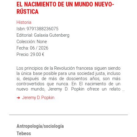
EL NACIMIENTO DE UN MUNDO NUEVO-
RÚSTICA
Historia
Isbn: 9791388236075
Editorial: Galaxia Gutenberg
Colección: None
Fecha: 06 / 2026
Precio: 29.00 €
Los principios de la Revolución francesa siguen siendo
la única base posible para una sociedad justa, incluso
si, después de más de doscientos años, son más
controvertidos que nunca. En El nacimiento de un
nuevo mundo, Jeremy D. Popkin ofrece un relato
fascinante de la revolución que coloca al lector en el
Jeremy D. Popkin
meollo de los debates y la violencia que condujo al
derrocamiento de la monarquía y al establecimiento de
una nueva sociedad. Conocemos a Mirabeau,
Robespierre y Danton, en toda su brillantez y ánimo de
venganza; presenciamos la fuga fallida y la ejecución
de Luis XVI; vemos mujeres exigiendo igualdad de
Antropología/sociología
derechos y esclavos negros arrancando su libertad a
Tebeos
revolucionarios que dudaban en actuar según sus