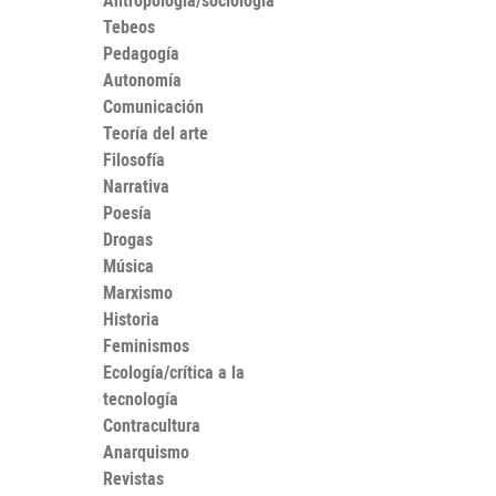
Antropología/sociología
Tebeos
Pedagogía
Autonomía
Comunicación
Teoría del arte
Filosofía
Narrativa
Poesía
Drogas
Música
Marxismo
Historia
Feminismos
Ecología/crítica a la
tecnología
Contracultura
Anarquismo
Revistas