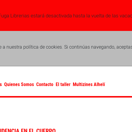
Fuga Librerias estará desactivada hasta la vuelta de las vaca
 a nuestra política de cookies. Si continúas navegando, acepta
s
Quienes Somos
Contacto
El taller
Multizines Alhelí
SIDENCIA EN EL CUERPO