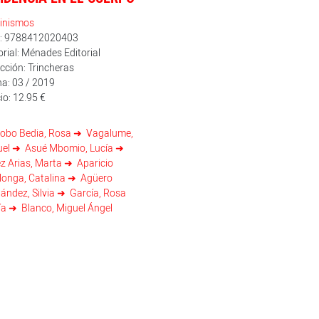
inismos
n: 9788412020403
orial: Ménades Editorial
cción: Trincheras
a: 03 / 2019
io: 12.95 €
obo Bedia, Rosa
Vagalume,
uel
Asué Mbomio, Lucía
z Arias, Marta
Aparicio
alonga, Catalina
Agüero
ández, Silvia
García, Rosa
ía
Blanco, Miguel Ángel