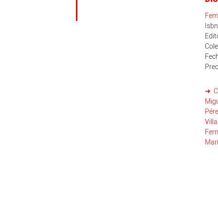
Fem
Isb
Edit
Cole
Fech
Prec
C
Mig
Pére
Vill
Fern
Mar