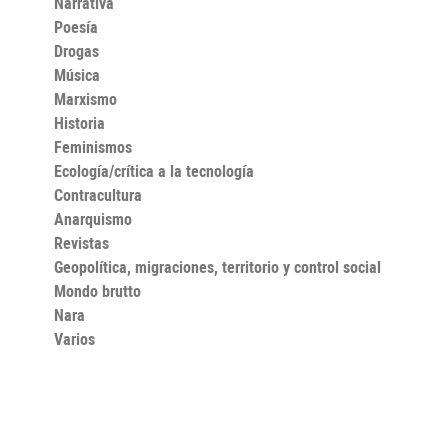
Narrativa
durante la primera mitad del siglo XX: Casilda Hernáez
Vargas, Casto Moreno Vargas, Catalina Junquera y
Poesía
Valencia, María de la Salud Paz Lozano Hernández,
Drogas
Helios Gómez Rodríguez y Mariano Rodríguez
Vázquez.
Música
Marxismo
Historia
Feminismos
Ecología/crítica a la tecnología
Contracultura
Anarquismo
Revistas
Geopolítica, migraciones, territorio y control social
Mondo brutto
Nara
Varios