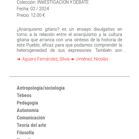
Colección: INVESTIGACION Y DEBATE
Fecha: 02 / 2024
Precio: 12.00 €
¿Anarquismo gitano? es un ensayo divulgativo en
torno a la relación entre el anarquismo y la cultura
gitana que arranca con una síntesis de la historia de
este Pueblo, eficaz para que podamos comprender la
heterogeneidad de sus expresiones. También son
diversos los lugares donde se ha desarrollado, desde
Agüero Fernández, Silvia
Jiménez, Nicolás
sus orígenes en la India hasta su expansión diaspórica
por los cinco continentes. Culturas diferentes, pero que
comparten valores comunes como biofilia, no-violencia
y no contaminación que hacen que cualquier persona
perteneciente al Pueblo Gitano se reconozca como
miembro de una misma comunidad. A partir de ahí, se
Antropología/sociología
discute la tesis planteada por la gitanología clásica, es
Tebeos
decir, la desarrollada por personas payas —
Pedagogía
mayoritariamente hombres—, cargada de estereotipos,
que considera esta cultura como anarquista por su
Autonomía
tendencia a no cumplir las leyes y a no residir en un
Comunicación
lugar fijo. Para cerrar este volumen se exponen las
vidas, las acciones y los pensamientos de seis
Teoría del arte
personalidades gitanas —o así consideradas— que han
Filosofía
tenido una participación en el anarquismo en España