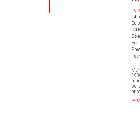
Fem
Isb
Edi
IGL
Cole
Fech
Prec
Fuer
Mar
193
fun
pen
prim
form
C
con
tran
do