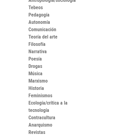
Antropología/sociología
Tebeos
Pedagogía
Autonomía
Comunicación
Teoría del arte
Filosofía
Narrativa
Poesía
Drogas
Música
Marxismo
Historia
Feminismos
Ecología/crítica a la
tecnología
Contracultura
Anarquismo
Revistas