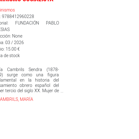
inismos
n: 9788412960228
torial: FUNDACIÓN PABLO
ESIAS
cción: None
a: 03 / 2026
io: 15.00 €
a de stock
ía Cambrils Sendra (1878-
9) surge como una figura
damental en la historia del
samiento obrero español del
er tercio del siglo XX. Mujer de
ación autodidacta, desafió las
AMBRILS, MARÍA
venciones de la época al
sgredir el modelo de feminidad