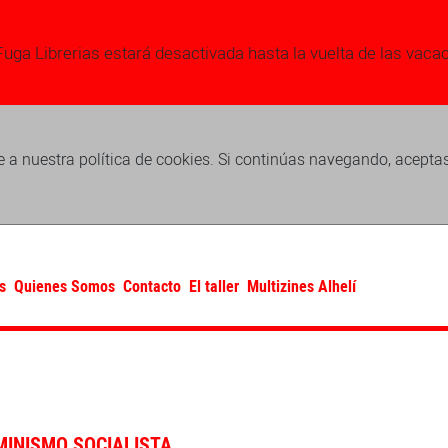
Fuga Librerias estará desactivada hasta la vuelta de las vaca
 a nuestra política de cookies. Si continúas navegando, acepta
s
Quienes Somos
Contacto
El taller
Multizines Alhelí
MINISMO SOCIALISTA