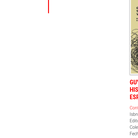
GU
HI
ES
Cont
Isb
Edi
Col
Fech