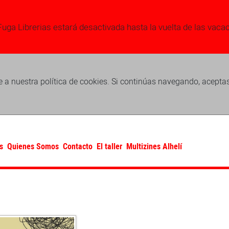
Fuga Librerias estará desactivada hasta la vuelta de las vaca
 a nuestra política de cookies. Si continúas navegando, acepta
s
Quienes Somos
Contacto
El taller
Multizines Alhelí