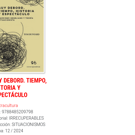
Y DEBORD. TIEMPO,
STORIA Y
PECTÁCULO
racultura
n: 9788485209798
torial: IRRECUPERABLES
ección: SITUACIONISMOS
a: 12 / 2024