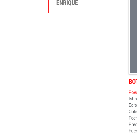
ENRIQUE
BO
Poe
Isb
Edit
Cole
Fech
Prec
Fuer