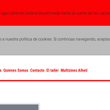
Fuga Librerias estará desactivada hasta la vuelta de las vaca
 a nuestra política de cookies. Si continúas navegando, acepta
s
Quienes Somos
Contacto
El taller
Multizines Alhelí