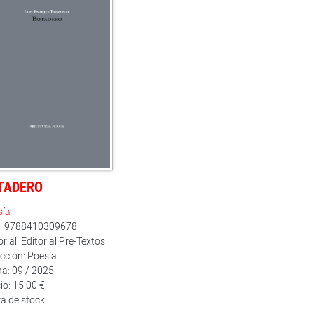
TADERO
sía
n: 9788410309678
orial: Editorial Pre-Textos
cción: Poesía
a: 09 / 2025
io: 15.00 €
a de stock