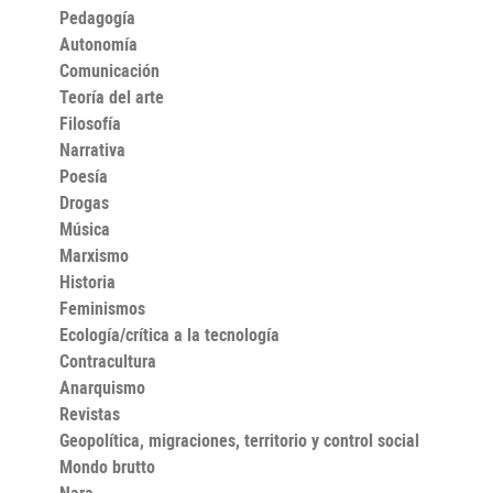
Pedagogía
del todo ajenas.
Autonomía
Comunicación
Teoría del arte
Filosofía
Narrativa
Poesía
Drogas
Música
Marxismo
Historia
Feminismos
Ecología/crítica a la tecnología
Contracultura
Anarquismo
Revistas
Geopolítica, migraciones, territorio y control social
Mondo brutto