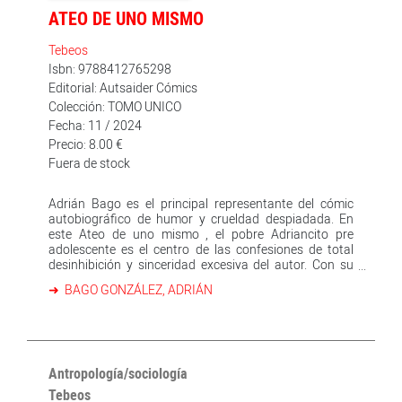
ATEO DE UNO MISMO
Tebeos
Isbn: 9788412765298
Editorial: Autsaider Cómics
Colección: TOMO UNICO
Fecha: 11 / 2024
Precio: 8.00 €
Fuera de stock
Adrián Bago es el principal representante del cómic
autobiográfico de humor y crueldad despiadada. En
este Ateo de uno mismo , el pobre Adriancito pre
adolescente es el centro de las confesiones de total
desinhibición y sinceridad excesiva del autor. Con su
dibujo crumbiano, realista, entre minucioso y suelto,
BAGO GONZÁLEZ, ADRIÁN
Bago pasa revista a sus técnicas masturbatorias
infantiles, sus fantasías sexuales conMariah Carey, sus
súbitas y rutilantes erecciones, sus complejos, los
abusones ... Una colección tronchante de recuerdos
que la mayoría, por pudor y no estar tan trabajados,
callamos y guardamos en uncajón de los más
Antropología/sociología
inaccesibles. Roconcíliese con las torpezas de su yo del
Tebeos
pasado a través de las de Adriancito, que no le serán