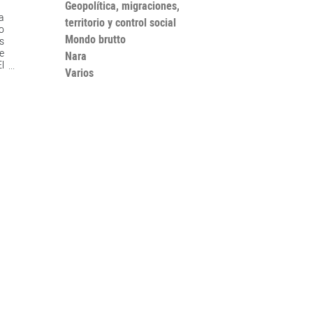
Geopolítica, migraciones,
a
territorio y control social
to
Mondo brutto
os
e
Nara
El
Varios
s
a
o
re
de
,
e,
e
n
ue
a