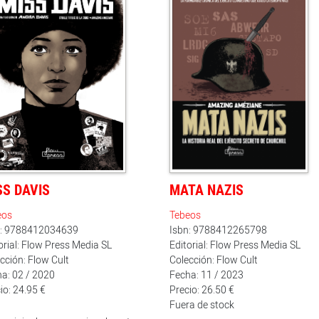
SS DAVIS
MATA NAZIS
eos
Tebeos
n: 9788412034639
Isbn: 9788412265798
orial: Flow Press Media SL
Editorial: Flow Press Media SL
cción: Flow Cult
Colección: Flow Cult
a: 02 / 2020
Fecha: 11 / 2023
io: 24.95 €
Precio: 26.50 €
Fuera de stock