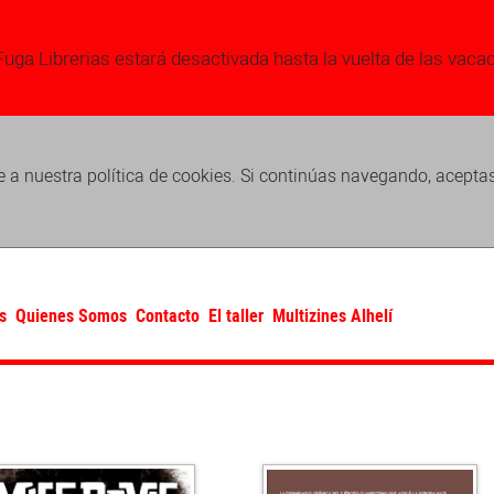
Fuga Librerias estará desactivada hasta la vuelta de las vaca
 a nuestra política de cookies. Si continúas navegando, acepta
s
Quienes Somos
Contacto
El taller
Multizines Alhelí