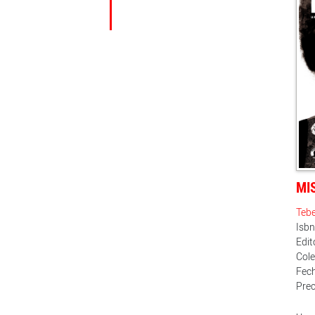
MI
Teb
Isb
Edit
Cole
Fech
Prec