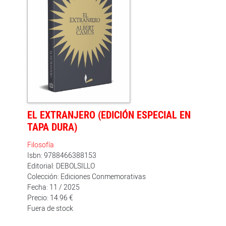
en 1940. El libro fue publicado dos años después.
Durante la resistencia, Camus dirigió el periódico
Combat. Fue asesor literario de la editorial Gallimard.
Recibió el Premio Nobel de Literatura en el año 1957.
Su trágica muerte en un accidente, en 1960,
interrumpió prematuramente una brillante carrera
literaria en la que se destacan también El hombre
rebelde, La peste y El mito de Sísifo.
EL EXTRANJERO (EDICIÓN ESPECIAL EN
TAPA DURA)
Filosofía
Isbn: 9788466388153
Editorial: DEBOLSILLO
Colección: Ediciones Conmemorativas
Fecha: 11 / 2025
Precio: 14.96 €
Fuera de stock