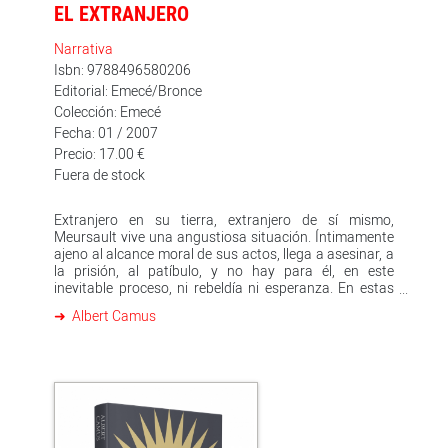
EL EXTRANJERO
Narrativa
Isbn: 9788496580206
Editorial: Emecé/Bronce
Colección: Emecé
Fecha: 01 / 2007
Precio: 17.00 €
Fuera de stock
Extranjero en su tierra, extranjero de sí mismo,
Meursault vive una angustiosa situación. Íntimamente
ajeno al alcance moral de sus actos, llega a asesinar, a
la prisión, al patíbulo, y no hay para él, en este
inevitable proceso, ni rebeldía ni esperanza. En estas
páginas magistrales, el realismo logra la perfección:
Albert Camus
Meursault nos refiere su historia, no la de sus razones
y sentimientos, sino la de su imposible destino.
Novelista, dramaturgo y ensayista, Albert Camus nació
en Orán (Argelia) en 1912. Estudió en África del Norte y
trabajó en distintas actividades hasta convertirse en
periodista. El extranjero empezó a gestarse, según
parece, en 1937, mientras Camus convalecía en un
sanatorio de una tuberculosis recurrente, y lo terminó