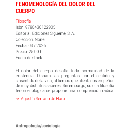
FENOMENOLOGÍA DEL DOLOR DEL
CUERPO
Filosofía
Isbn: 9788430122905
Editorial: Ediciones Sígueme, S. A.
Colección: None
Fecha: 03 / 2026
Precio: 25.00 €
Fuera de stock
El dolor del cuerpo desafía toda normalidad de la
existencia. Dispara las preguntas por el sentido y
sinsentido de la vida, al tiempo que alienta los empeños
de muy distintos saberes. Sin embargo, solo la filosofía
fenomenológica se propone una comprensión radical
del sufrimiento en la carne a partir de una atención
Agustín Serrano de Haro
renovada a la experiencia en primera persona. Se trata
de dejar hablar al fenómeno vivido también cuando la
experiencia humana se torna tantas veces un clamor
insoportable. La obra que el lector tiene entre sus
manos dialoga con las aportaciones más destacadas
de este siglo XXI para enriquecer las descripciones
Antropología/sociología
teóricas de las situaciones de dolor; asimismo, se