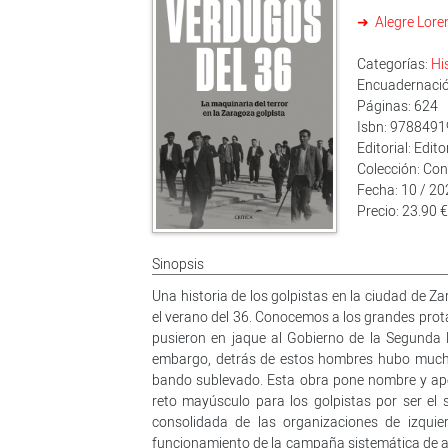
Alegre Lore
Categorías:
Hi
Encuadernació
Páginas: 624
Isbn: 978849
Editorial: Edito
Colección: Con
Fecha: 10 / 2
Precio: 23.90 
Sinopsis
Una historia de los golpistas en la ciudad de Z
el verano del 36. Conocemos a los grandes prot
pusieron en jaque al Gobierno de la Segunda R
embargo, detrás de estos hombres hubo mucho o
bando sublevado. Esta obra pone nombre y apel
reto mayúsculo para los golpistas por ser el
consolidada de las organizaciones de izquie
funcionamiento de la campaña sistemática de as