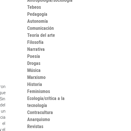
Antropología/sociología
Tebeos
Pedagogía
Autonomía
Comunicación
Teoría del arte
Filosofía
Narrativa
Poesía
Drogas
Música
Marxismo
Historia
ron
Feminismos
que
Ecología/crítica a la
Sin
del
tecnología
 un
Contracultura
cia
Anarquismo
 el
Revistas
 el