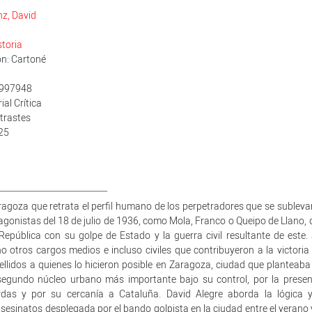
nz, David
storia
n: Cartoné
1997948
rial Crítica
trastes
025
€
aragoza que retrata el perfil humano de los perpetradores que se subleva
agonistas del 18 de julio de 1936, como Mola, Franco o Queipo de Llano, 
epública con su golpe de Estado y la guerra civil resultante de este. 
tros cargos medios e incluso civiles que contribuyeron a la victoria 
lidos a quienes lo hicieron posible en Zaragoza, ciudad que planteaba
 segundo núcleo urbano más importante bajo su control, por la presen
rdas y por su cercanía a Cataluña. David Alegre aborda la lógica y
esinatos desplegada por el bando golpista en la ciudad entre el verano y