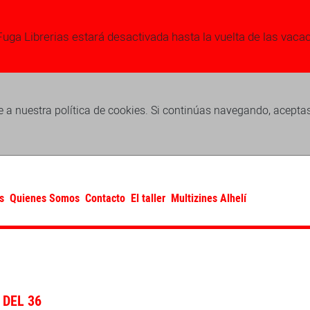
Fuga Librerias estará desactivada hasta la vuelta de las vaca
 a nuestra política de cookies. Si continúas navegando, acepta
s
Quienes Somos
Contacto
El taller
Multizines Alhelí
DEL 36