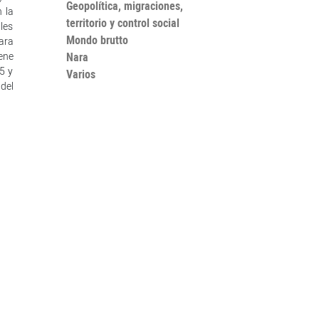
Geopolítica, migraciones,
 la
territorio y control social
les
Mondo brutto
ara
ene
Nara
5 y
Varios
del