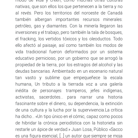
nativas, que son ellos los que pertenecen a la tierra y no
al revés. Pero los territorios del noroeste de Canadá
también albergan importantes recursos minerales:
petróleo, gas y diamantes. Con la minería llegaron las
inversiones y el trabajo, pero también la tala de bosques,
el fracking, los vertidos tóxicos y los oleoductos. Todo
ello afectó al paisaje, así como también los modos de
vida tradicional fueron deformados por un sistema
educativo pernicioso, por un gobierno que se arrogó la
propiedad de la tierra, por los estragos del alcohol y las
deudas bancarias. Ambientado en un escenario natural
tan vasto y sublime que empequeñece la escala
humana, Un tributo a la tierrada voz a una galería
inédita de personajes: tramperos, jefes indígenas,
activistas, sacerdotes... para narrar una historia
fascinante sobre el dinero, su dependencia, la extinción
de una cultura y la lucha por la supervivencia.La crítica
ha dicho... «Un tipo único en el cómic, capaz como pocos
de hibridar la crónica periodística con la historieta sin
restarle un ápice de verdad.» Juan Losa, Público «Sacco
es una figura esencial, [...] un autor que siempre se moja