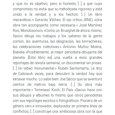
y que no es objetivo, pero sí honesto [...] y que cuyo
compromiso no evita que su métodosea riguroso y esté
unido a la verdad y a los hechos. [...] Un libro
maravilloso.» Gerardo Vilches, El ojo crítico (RNE) «Una
obra tan acongojante como necesaria.» José Martínez
Ros, Mondosonoro «Como un Brueghel de ahora mismo,
Sacco dibuja los trabajos y los saberes de la gente
común, las aventuras, las desgracias, las borracheras,
las celebraciones colectivas.» Antonio Muñoz Molina,
Babelia «Posiblemente, el mejor periodista-dibujante del
planeta. [Este libro es] una vuelta a esos grandes
reportajes de revista semanal, un documental sin prisas.
[...] Un tebeo monumental.» Rubén Santamarta, La Voz
de Galicia«A veces, para descubrir la verdad hay que
excavar mucho. Lo sabe bien Joe Sacco que se aventuró
cientos de metros bajo tierra. [...] Su obra más
importante.» Tommaso Koch, El País «Sacco hace con
sus dibujos y álbumes lo mismo que otros periodistas
con sus reportajes escritos o fotográficos. Pionero de un
género raro e innovador, explorador en primera línea de
conflictos, [...] construye una ambiciosa obra con la que