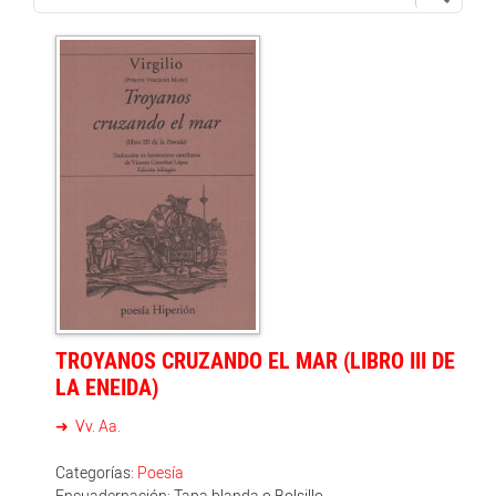
TROYANOS CRUZANDO EL MAR (LIBRO III DE
LA ENEIDA)
Vv. Aa.
Categorías:
Poesía
Encuadernación: Tapa blanda o Bolsillo