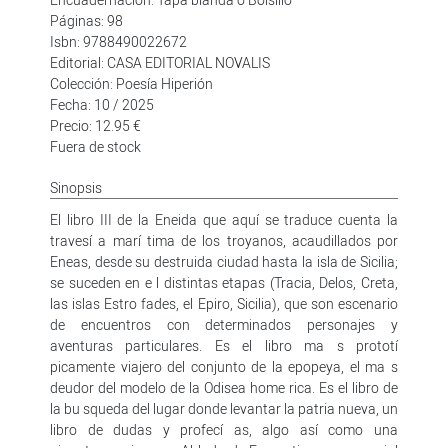
Páginas: 98
Isbn: 9788490022672
Editorial: CASA EDITORIAL NOVALIS
Colección: Poesía Hiperión
Fecha: 10 / 2025
Precio: 12.95 €
Fuera de stock
Sinopsis
El libro III de la Eneida que aquí se traduce cuenta la
travesí a marí tima de los troyanos, acaudillados por
Eneas, desde su destruida ciudad hasta la isla de Sicilia;
se suceden en e l distintas etapas (Tracia, Delos, Creta,
las islas Estro fades, el Epiro, Sicilia), que son escenario
de encuentros con determinados personajes y
aventuras particulares. Es el libro ma s prototí
picamente viajero del conjunto de la epopeya, el ma s
deudor del modelo de la Odisea home rica. Es el libro de
la bu squeda del lugar donde levantar la patria nueva, un
libro de dudas y profecí as, algo así como una