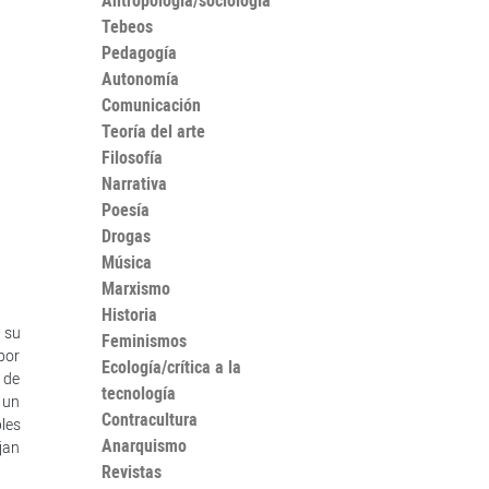
Antropología/sociología
Tebeos
Pedagogía
Autonomía
Comunicación
Teoría del arte
Filosofía
Narrativa
Poesía
Drogas
Música
Marxismo
Historia
 su
Feminismos
 por
Ecología/crítica a la
 de
tecnología
 un
Contracultura
les
Anarquismo
jan
Revistas