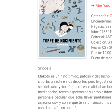
Abe, Yaro
Categorías:
T
Encuadernació
Páginas: 288
Isbn: 97884
Editorial: A
Colección: Sil
Fecha: 02 / 
Precio: 19.00
Fuera de sto
Sinopsis
Makoto es un niño tímido, patoso y debilucho, 
sitio. Es un zote en los deportes, pero le gusta 
ser delicado y torpón, pero en realidad ambos
medianoche', recrea aspectos de su propia infan
personaje peculiar que solía llevar pantal
calzoncillos– y con el que tenía un vínculo mu
con el corazón en un puño.