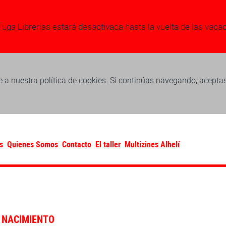
Fuga Librerias estará desactivada hasta la vuelta de las vaca
 a nuestra política de cookies. Si continúas navegando, acepta
s
Quienes Somos
Contacto
El taller
Multizines Alhelí
 NACIMIENTO