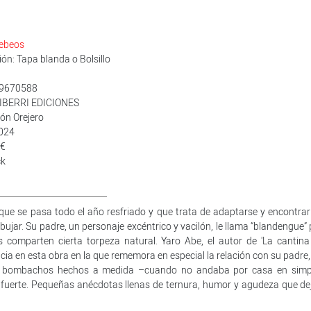
ebeos
n: Tapa blanda o Bolsillo
19670588
STIBERRI EDICIONES
lón Orejero
2024
 €
ck
que se pasa todo el año resfriado y que trata de adaptarse y encontrar
dibujar. Su padre, un personaje excéntrico y vacilón, le llama “blandengue”
 comparten cierta torpeza natural. Yaro Abe, el autor de 'La cantina
cia en esta obra en la que rememora en especial la relación con su padre,
ones bombachos hechos a medida –cuando no andaba por casa en simp
y fuerte. Pequeñas anécdotas llenas de ternura, humor y agudeza que de