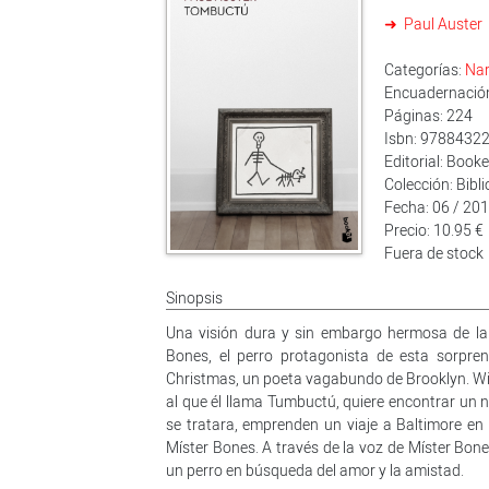
Paul Auster
Categorías:
Nar
Encuadernación:
Páginas: 224
Isbn: 9788432
Editorial: Booke
Colección: Bibl
Fecha: 06 / 20
Precio: 10.95 €
Fuera de stock
Sinopsis
Una visión dura y sin embargo hermosa de la
Bones, el perro protagonista de esta sorpre
Christmas, un poeta vagabundo de Brooklyn. Wil
al que él llama Tumbuctú, quiere encontrar un 
se tratara, emprenden un viaje a Baltimore en 
Míster Bones. A través de la voz de Míster Bon
un perro en búsqueda del amor y la amistad.