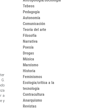
Antropología/sociología
Tebeos
Pedagogía
Autonomía
Comunicación
Teoría del arte
Filosofía
Narrativa
Poesía
Drogas
Música
Marxismo
Historia
ter
Feminismos
 G.
Ecología/crítica a la
ndo
tecnología
nza
Contracultura
r a
Anarquismo
e y
Revistas