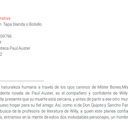
rativa
 Tapa blanda o Bolsillo
209796
t
ioteca Paul Auster
12
 naturaleza humana a través de los ojos caninos de Míster Bones.Mís
ndente novela de Paul Auster, es el compañero y confidente de Willy
ly presiente que su muerte está cercana, y antes de partir a ese otro mu
nuevo hogar para su fiel amigo. Así, como si de Don Quijote y Sancho Pa
busca de la profesora de literatura de Willy, a quien éste planea confia
es, entramos en la mente de estos dos inolvidables personajes, un hombr